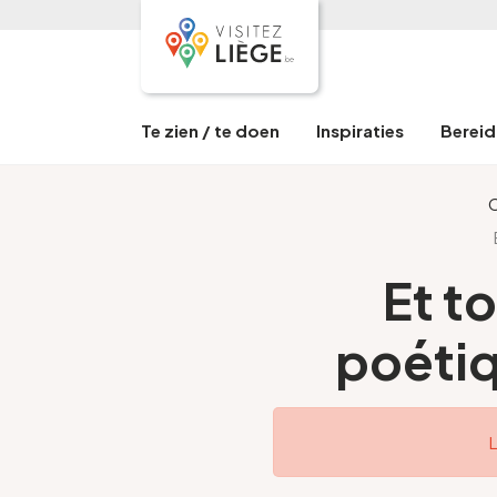
Te zien / te doen
Inspiraties
Bereid 
Et t
poétiq
L