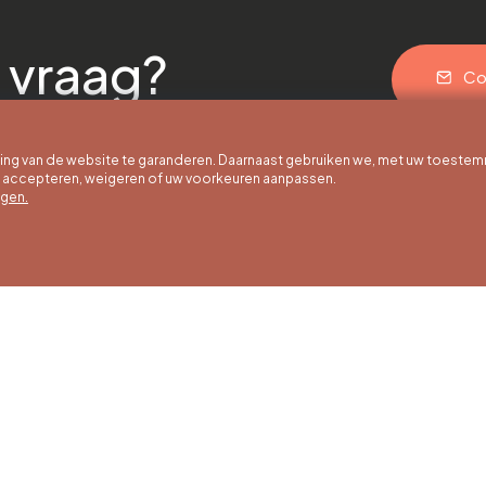
 vraag?
Co
g van de website te garanderen. Daarnaast gebruiken we, met uw toestem
e accepteren, weigeren of uw voorkeuren aanpassen.
egen.
 uur
Winteruren
Ons adres
ot 30/09
01/10 tot 15/05
Quai de la Goffe 13
4000 Liège
g tot en met
Maandag tot en met
g van 9:30 tot
zaterdag van 9:30 tot
ur
16:30 uur
en en
Zondagen en
agen van 9:00
feestdagen van 9:00
00 uur
tot 15:00 uur