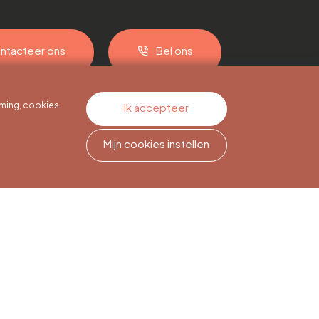
ntacteer ons
Bel ons
ming, cookies
Ik accepteer
Mijn cookies instellen
Nieuwsbriefabonnement
Meld je aan om op de hoogte
te blijven.