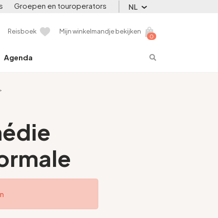
s
Groepen en touroperators
NL
Reisboek
Mijn winkelmandje bekijken
0
Agenda
>
médie
normale
en