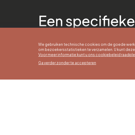
Een specifieke
We gebruiken technische cookies om de goede werkin
om bezoekersstatistieken te verzamelen. U kunt dez
Voor meer informatie kunt u ons cookiebeleid raadpl
Ga verder zonder te accepteren
Zomer
16/05 t
Office du Tourisme de Liège et
Maanda
Maison du Tourisme du Pays de
zaterda
Liège.
17:00 u
Zondag
feestd
tot 16: