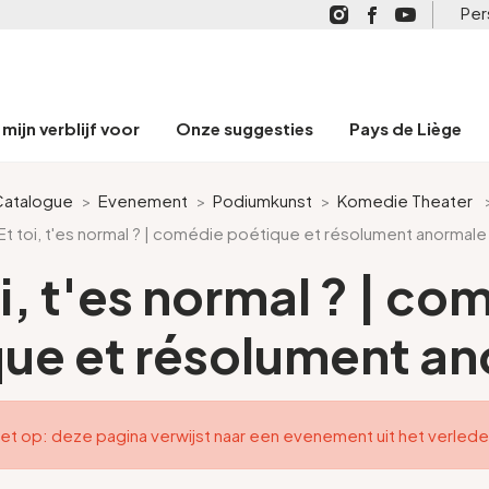
Per
mijn verblijf voor
Onze suggesties
Pays de Liège
Catalogue
>
Evenement
>
Podiumkunst
>
Komedie Theater
Et toi, t'es normal ? | comédie poétique et résolument anormale
oi, t'es normal ? | co
ue et résolument a
et op: deze pagina verwijst naar een evenement uit het verled