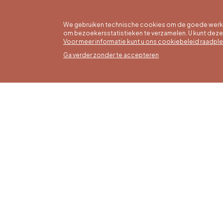
We gebruiken technische cookies om de goede werkin
om bezoekersstatistieken te verzamelen. U kunt dez
Voor meer informatie kunt u ons cookiebeleid raadpl
Ga verder zonder te accepteren
Zomer
16/05 t
Office du Tourisme de Liège et
Maanda
Maison du Tourisme du Pays de
zaterda
Liège.
17:00 u
Zondag
feestd
tot 16: