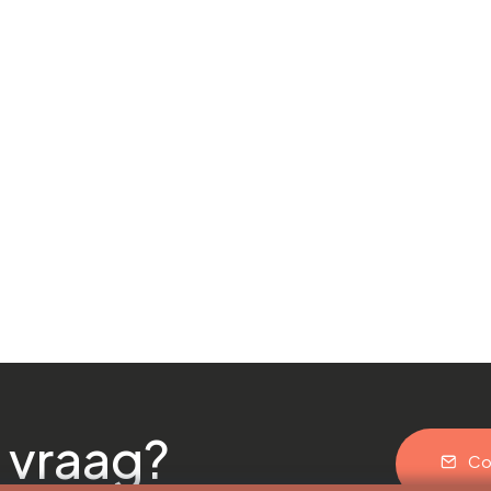
 vraag?
Co