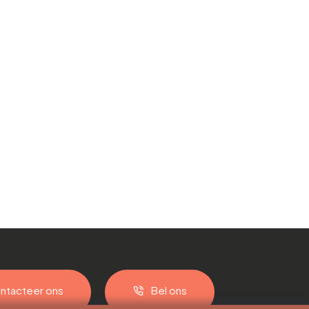
ntacteer ons
Bel ons