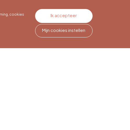
ming, cookies
Ik accepteer
Mijn cookies instellen
Nieuwsbriefabonnement
Meld je aan om op de hoogte
te blijven.