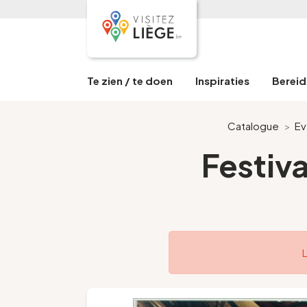
Te zien / te doen
Inspiraties
Bereid 
Catalogue
>
Ev
Festiva
L