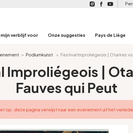
Per
mijn verblijf voor
Onze suggesties
Pays de Liège
enement
>
Podiumkunst
>
Festival Improliégeois | Otarires v
l Improliégeois | Ota
Fauves qui Peut
et op: deze pagina verwijst naar een evenement uit het verled