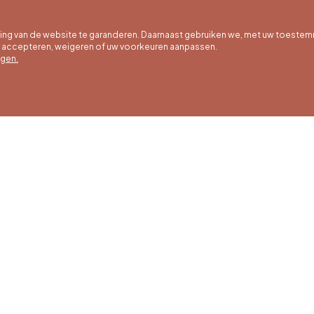
g van de website te garanderen. Daarnaast gebruiken we, met uw toestem
e accepteren, weigeren of uw voorkeuren aanpassen.
egen.
 uur
Winteruren
Ons adres
ot 30/09
01/10 tot 15/05
Quai de la Goffe 13
4000 Liège
g tot en met
Maandag tot en met
g van 9:30 tot
zaterdag van 9:30 tot
ur
16:30 uur
en en
Zondagen en
agen van 9:00
feestdagen van 9:00
00 uur
tot 15:00 uur