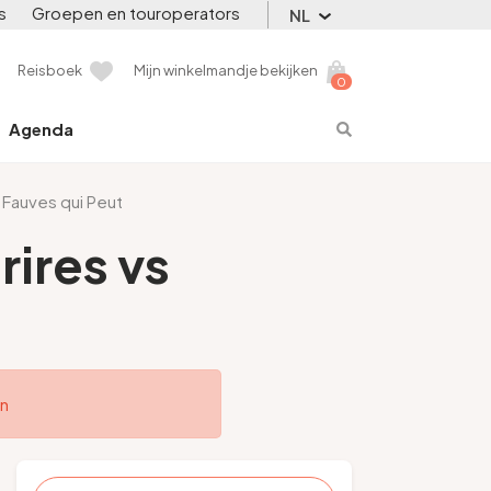
s
Groepen en touroperators
NL
Reisboek
Mijn winkelmandje bekijken
0
Agenda
s Fauves qui Peut
rires vs
en