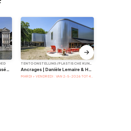
OED
TENTOONSTELLING/PLASTISCHE KUNST
EVENEMENT
Animations à l'Aquarium-Muséum
Ancrages | Danièle Lemaire & Hélène Locoge au Trinkhall museum
MARDI > VENDREDI : VAN 2-5-2026 TOT 4-4-2027