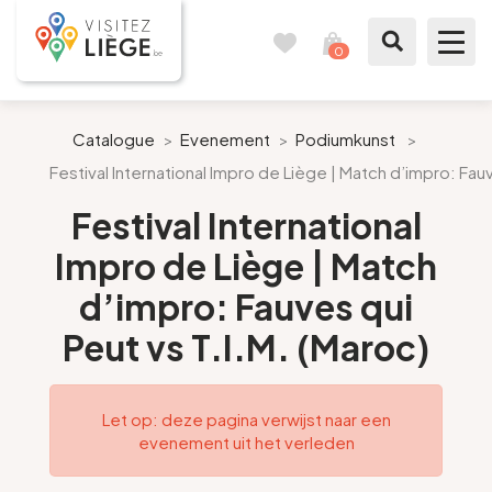
0
Reisboek
Mijn
winkelmandje
bekijken
Te zien / te doen
Catalogue
>
Evenement
>
Podiumkunst
>
Festival International Impro de Liège | Match d’impro: Fauv
Inspiraties
Festival International
Bereid mijn verblijf voor
Impro de Liège | Match
d’impro: Fauves qui
Onze suggesties
Peut vs T.I.M. (Maroc)
Pays de Liège
Agenda
Let op: deze pagina verwijst naar een
evenement uit het verleden
Pers