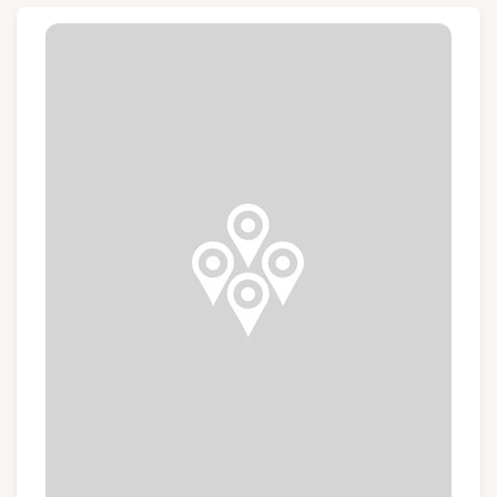
Groepen en touroperators
Volg ons
FR
EN
NL
DE