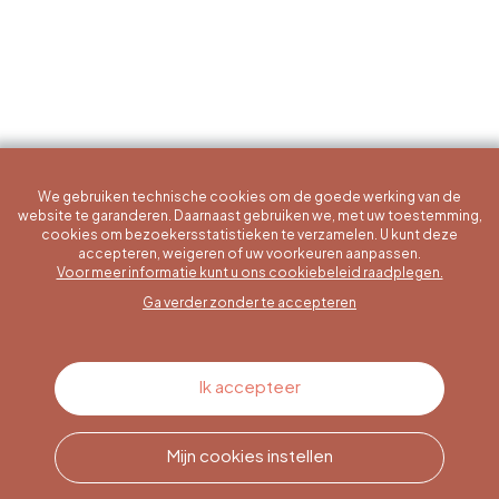
We gebruiken technische cookies om de goede werking van de
website te garanderen. Daarnaast gebruiken we, met uw toestemming,
cookies om bezoekersstatistieken te verzamelen. U kunt deze
accepteren, weigeren of uw voorkeuren aanpassen.
Een specifieke vraag?
Voor meer informatie kunt u ons cookiebeleid raadplegen.
Ga verder zonder te accepteren
Contacteer ons
Ik accepteer
Mijn cookies instellen
Bel ons