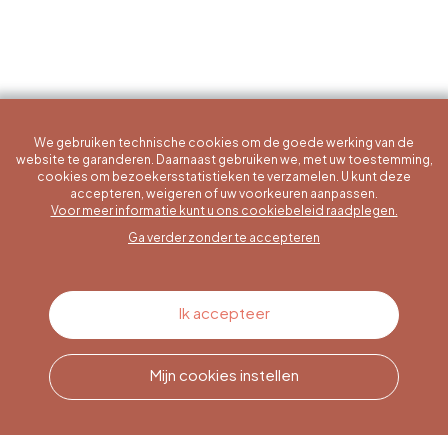
We gebruiken technische cookies om de goede werking van de
website te garanderen. Daarnaast gebruiken we, met uw toestemming,
cookies om bezoekersstatistieken te verzamelen. U kunt deze
accepteren, weigeren of uw voorkeuren aanpassen.
Een specifieke vraag?
Voor meer informatie kunt u ons cookiebeleid raadplegen.
Ga verder zonder te accepteren
Contacteer ons
Ik accepteer
Mijn cookies instellen
Bel ons