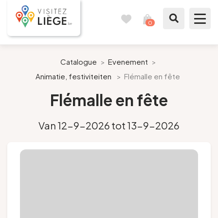
0
Reisboek
Mijn
winkelmandje
bekijken
Te zien / te doen
Catalogue
>
Evenement
>
Animatie, festiviteiten
>
Flémalle en fête
Inspiraties
Flémalle en fête
Bereid mijn verblijf voor
Van 12-9-2026 tot 13-9-2026
Onze suggesties
Pays de Liège
Agenda
Pers