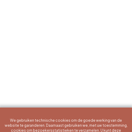
We gebruiken technische cookies om de goede werking van de
website te garanderen. Daarnaast gebruiken we, met uw toestemming,
cookies om bezoekersstatistieken te verzamelen. U kunt deze