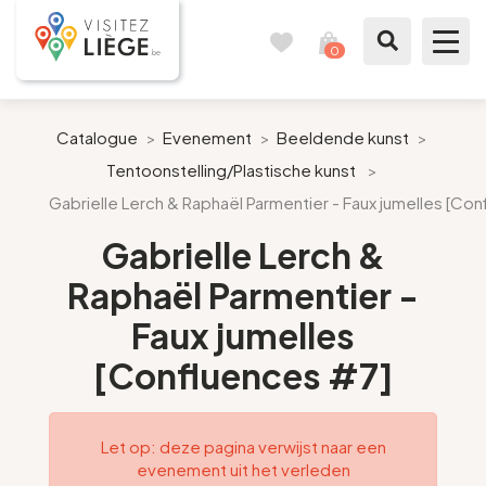
0
Reisboek
Mijn
winkelmandje
bekijken
Te zien / te doen
Catalogue
>
Evenement
>
Beeldende kunst
>
Tentoonstelling/Plastische kunst
>
Inspiraties
Gabrielle Lerch & Raphaël Parmentier - Faux jumelles [Co
Bereid mijn verblijf voor
Gabrielle Lerch &
Raphaël Parmentier -
Onze suggesties
Faux jumelles
Pays de Liège
[Confluences #7]
Agenda
Let op: deze pagina verwijst naar een
evenement uit het verleden
Pers