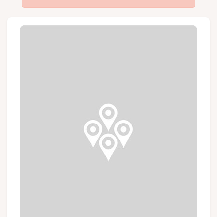
Groepen en touroperators
Volg ons
FR
EN
NL
DE