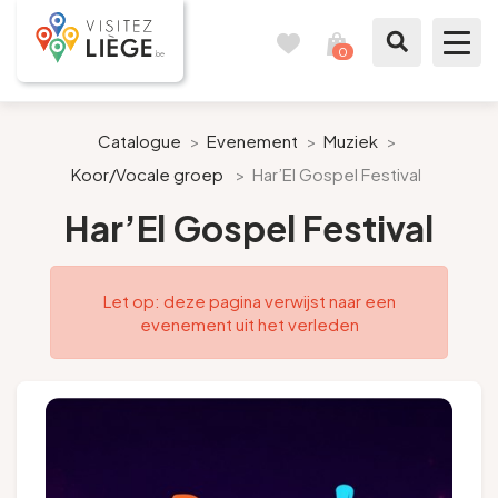
0
Reisboek
Mijn
winkelmandje
bekijken
Te zien / te doen
Catalogue
>
Evenement
>
Muziek
>
Koor/Vocale groep
>
Har’El Gospel Festival
Inspiraties
Har’El Gospel Festival
Bereid mijn verblijf voor
Let op: deze pagina verwijst naar een
Onze suggesties
evenement uit het verleden
Pays de Liège
Agenda
Pers