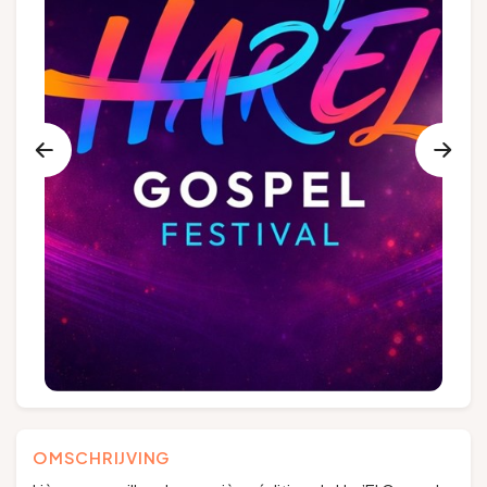
Groepen en touroperators
Volg ons
FR
EN
NL
DE
OMSCHRIJVING