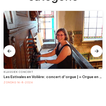
KLASSIEK CONCERT
Les Estivales en Volière: concert d'orgue | « Orgue en Volière » , les 3e dimanches du mois (été) audition d’orgue (accès libre)
ZONDAG 16-8-2026