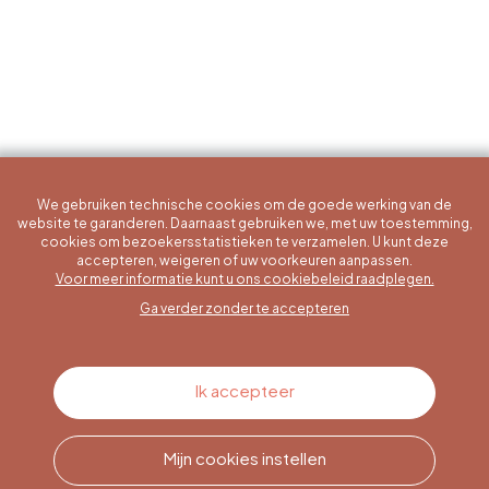
We gebruiken technische cookies om de goede werking van de
website te garanderen. Daarnaast gebruiken we, met uw toestemming,
cookies om bezoekersstatistieken te verzamelen. U kunt deze
accepteren, weigeren of uw voorkeuren aanpassen.
Een specifieke vraag?
Voor meer informatie kunt u ons cookiebeleid raadplegen.
Ga verder zonder te accepteren
Contacteer ons
Ik accepteer
Mijn cookies instellen
Bel ons