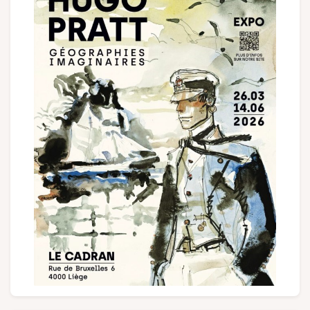
Groepen en touroperators
Volg ons
FR
EN
NL
DE