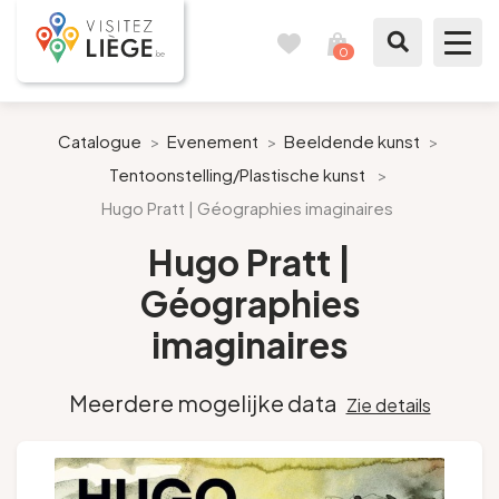
0
Reisboek
Mijn
winkelmandje
bekijken
Te zien / te doen
Catalogue
>
Evenement
>
Beeldende kunst
>
Tentoonstelling/Plastische kunst
>
Inspiraties
Hugo Pratt | Géographies imaginaires
Bereid mijn verblijf voor
Hugo Pratt |
Géographies
Onze suggesties
imaginaires
Pays de Liège
Meerdere mogelijke data
Zie details
Agenda
Pers