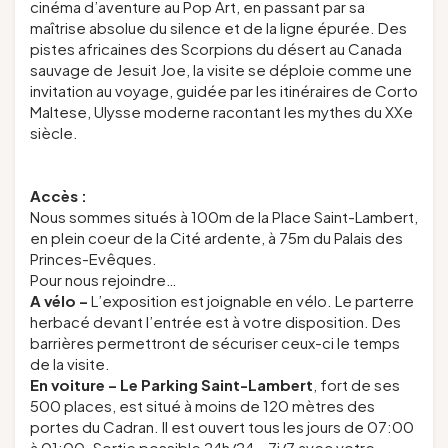
cinéma d’aventure au Pop Art, en passant par sa
maîtrise absolue du silence et de la ligne épurée. Des
pistes africaines des
Scorpions du désert
au Canada
sauvage de
Jesuit Joe
, la visite se déploie comme une
invitation au voyage, guidée par les itinéraires de Corto
Maltese, Ulysse moderne racontant les mythes du XXe
siècle.
Accès :
Nous sommes situés à 100m de la Place Saint-Lambert,
en plein coeur de la Cité ardente, à 75m du Palais des
Princes-Evêques.
Pour nous rejoindre…
A vélo
–
L’exposition est joignable en vélo. Le parterre
herbacé devant l’entrée est à votre disposition. Des
barrières permettront de sécuriser ceux-ci le temps
de la visite.
En voiture
–
Le Parking Saint-Lambert
, fort de ses
500 places, est situé à moins de 120 mètres des
portes du Cadran. Il est ouvert tous les jours de 07:00
à 01:00. Sortie possible 24h/24 – 7j/7 avec votre