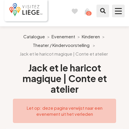
0
Reisboek
Mijn
winkelmandje
bekijken
Te zien / te doen
Catalogue
>
Evenement
>
Kinderen
>
Theater / Kindervoorstelling
>
Inspiraties
Jack et le haricot magique | Conte et atelier
Bereid mijn verblijf voor
Jack et le haricot
magique | Conte et
Onze suggesties
atelier
Pays de Liège
Let op: deze pagina verwijst naar een
Agenda
evenement uit het verleden
Pers