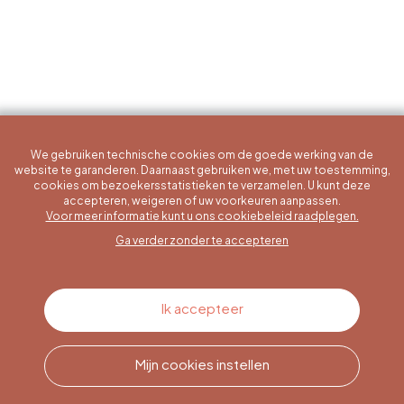
We gebruiken technische cookies om de goede werking van de
website te garanderen. Daarnaast gebruiken we, met uw toestemming,
cookies om bezoekersstatistieken te verzamelen. U kunt deze
accepteren, weigeren of uw voorkeuren aanpassen.
Een specifieke vraag?
Voor meer informatie kunt u ons cookiebeleid raadplegen.
Ga verder zonder te accepteren
Contacteer ons
Ik accepteer
Mijn cookies instellen
Bel ons