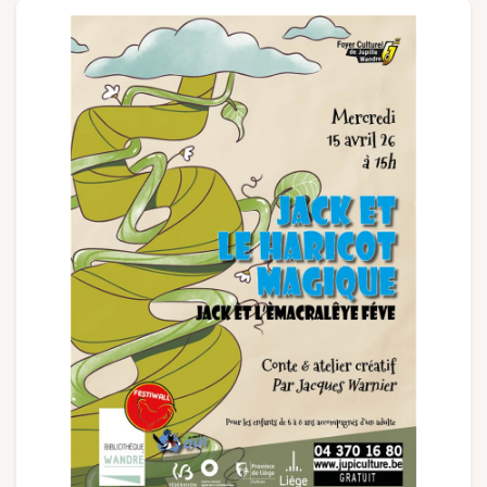
Groepen en touroperators
Volg ons
FR
EN
NL
DE