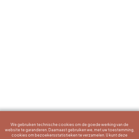
We gebruiken technische cookies om de goede werking van de
website te garanderen. Daarnaast gebruiken we, met uw toestemming,
cookies om bezoekersstatistieken te verzamelen. U kunt deze