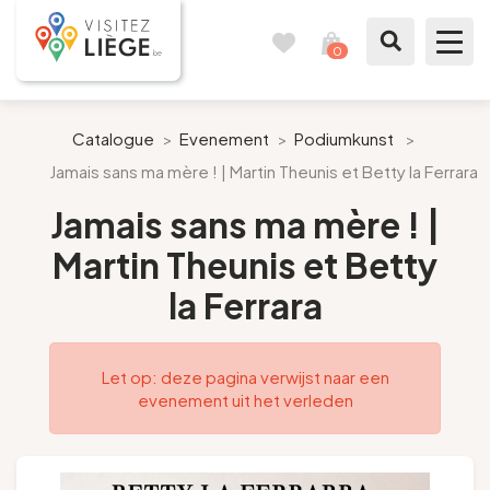
0
Reisboek
Mijn
winkelmandje
bekijken
Te zien / te doen
Catalogue
>
Evenement
>
Podiumkunst
>
Jamais sans ma mère ! | Martin Theunis et Betty la Ferrara
Inspiraties
Jamais sans ma mère ! |
Bereid mijn verblijf voor
Martin Theunis et Betty
la Ferrara
Onze suggesties
Pays de Liège
Let op: deze pagina verwijst naar een
evenement uit het verleden
Agenda
Pers