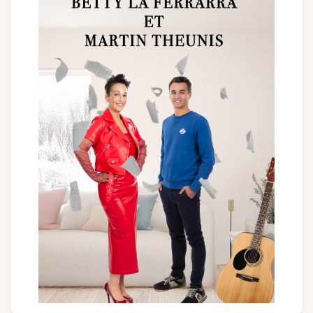
Groepen en touroperators
Volg ons
FR
EN
NL
DE