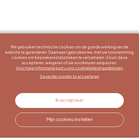
We gebruiken technische cookies om de goede werking van de
website te garanderen. Daarnaast gebruiken we, met uw toestemming,
cookies om bezoekersstatistieken te verzamelen. U kunt deze
accepteren, weigeren of uw voorkeuren aanpassen.
Een specifieke vraag?
Voor meer informatie kunt u ons cookiebeleid raadplegen.
Ga verder zonder te accepteren
Contacteer ons
Ik accepteer
Mijn cookies instellen
Bel ons