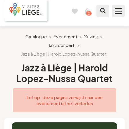
0
Reisboek
Mijn
winkelmandje
bekijken
Te zien / te doen
Catalogue
>
Evenement
>
Muziek
>
Jazz concert
>
Inspiraties
Jazz à Liège | Harold Lopez-Nussa Quartet
Bereid mijn verblijf voor
Jazz à Liège | Harold
Lopez-Nussa Quartet
Onze suggesties
Pays de Liège
Let op: deze pagina verwijst naar een
evenement uit het verleden
Agenda
Pers