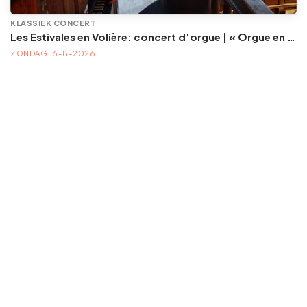
KLASSIEK CONCERT
Les Estivales en Volière: concert d'orgue | « Orgue en Volière » , les 3e dimanches du mois (été) audition d’orgue (accès libre)
ZONDAG 16-8-2026