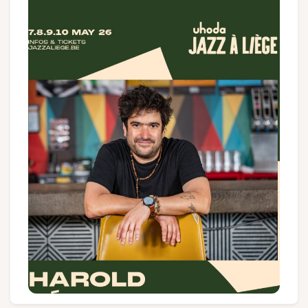
Groepen en touroperators
Volg ons
FR
EN
NL
DE