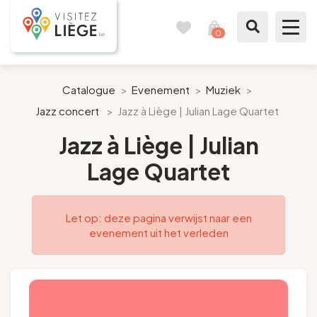
0
Reisboek
Mijn
winkelmandje
bekijken
Te zien / te doen
Catalogue
>
Evenement
>
Muziek
>
Jazz concert
>
Jazz à Liège | Julian Lage Quartet
Inspiraties
Jazz à Liège | Julian
Bereid mijn verblijf voor
Lage Quartet
Onze suggesties
Let op: deze pagina verwijst naar een
Pays de Liège
evenement uit het verleden
Agenda
Pers