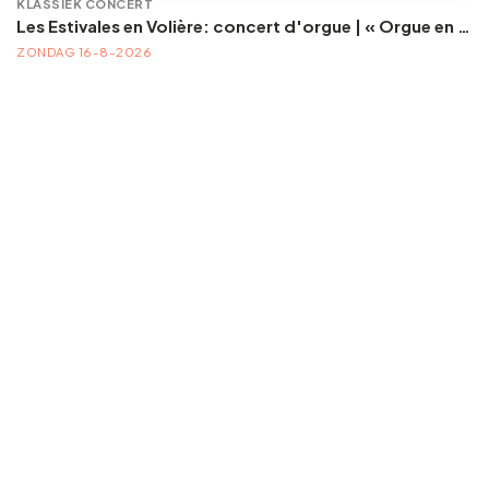
KLASSIEK CONCERT
Les Estivales en Volière: concert d'orgue | « Orgue en Volière » , les 3e dimanches du mois (été) audition d’orgue (accès libre)
ZONDAG 16-8-2026