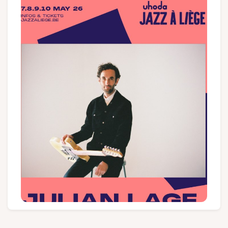
Groepen en touroperators
Volg ons
FR
EN
NL
DE