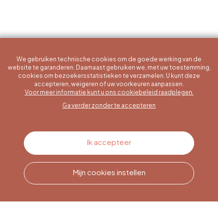
We gebruiken technische cookies om de goede werking van de
website te garanderen. Daarnaast gebruiken we, met uw toestemming,
cookies om bezoekersstatistieken te verzamelen. U kunt deze
accepteren, weigeren of uw voorkeuren aanpassen.
Een specifieke vraag?
Voor meer informatie kunt u ons cookiebeleid raadplegen.
Ga verder zonder te accepteren
Contacteer ons
Ik accepteer
Mijn cookies instellen
Bel ons