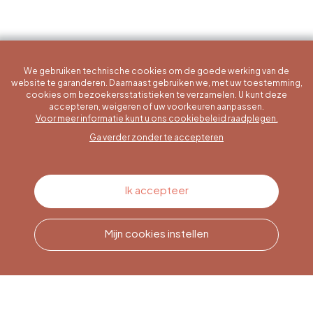
We gebruiken technische cookies om de goede werking van de
website te garanderen. Daarnaast gebruiken we, met uw toestemming,
cookies om bezoekersstatistieken te verzamelen. U kunt deze
accepteren, weigeren of uw voorkeuren aanpassen.
Een specifieke vraag?
Voor meer informatie kunt u ons cookiebeleid raadplegen.
Ga verder zonder te accepteren
Contacteer ons
Ik accepteer
Mijn cookies instellen
Bel ons