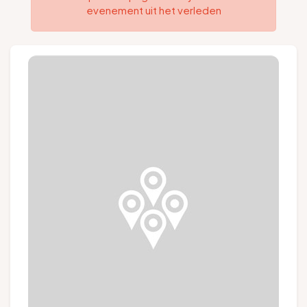
evenement uit het verleden
Groepen en touroperators
Volg ons
FR
EN
NL
DE