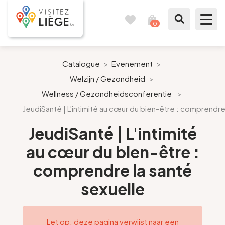
0
Reisboek
Mijn
winkelmandje
bekijken
Te zien / te doen
Catalogue
>
Evenement
>
Welzijn / Gezondheid
>
Inspiraties
Wellness / Gezondheidsconferentie
>
JeudiSanté | L'intimité au cœur du bien-être : comprendre
Bereid mijn verblijf voor
JeudiSanté | L'intimité
Onze suggesties
au cœur du bien-être :
Pays de Liège
comprendre la santé
sexuelle
Agenda
Pers
Let op: deze pagina verwijst naar een