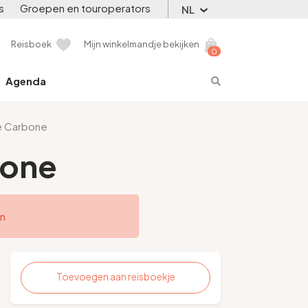
s
Groepen en touroperators
NL
Reisboek
Mijn winkelmandje bekijken
0
Agenda
ie Carbone
bone
en
Toevoegen aan reisboekje