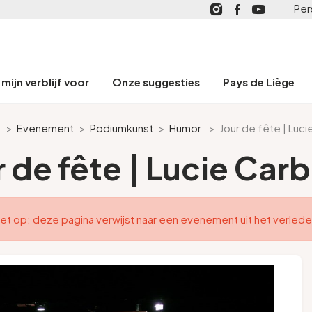
Per
mijn verblijf voor
Onze suggesties
Pays de Liège
e
>
Evenement
>
Podiumkunst
>
Humor
>
Jour de fête | Luc
r de fête | Lucie Car
et op: deze pagina verwijst naar een evenement uit het verled