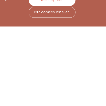
Mijn cookies instellen
Nieuwsbriefabonnement
Meld je aan om op de hoogte
te blijven.