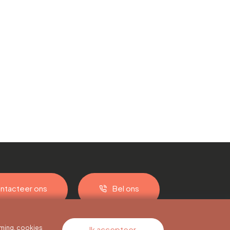
ntacteer ons
Bel ons
ming, cookies
Ik accepteer