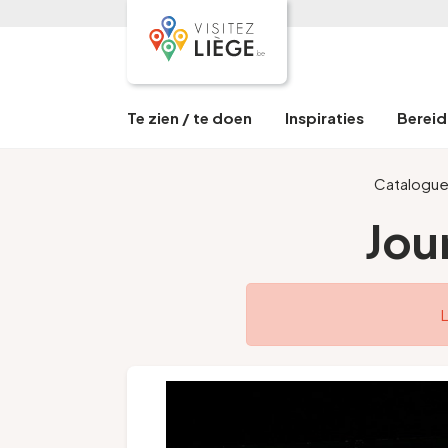
Te zien / te doen
Inspiraties
Bereid 
Catalogu
Jou
L