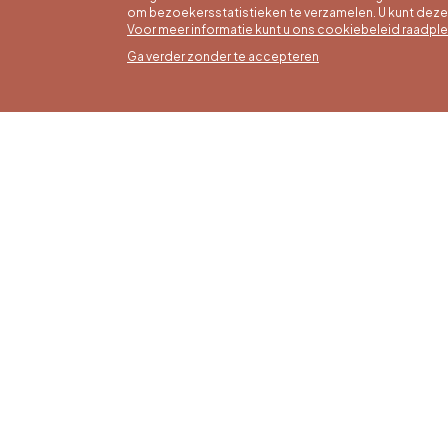
om bezoekersstatistieken te verzamelen. U kunt dez
Voor meer informatie kunt u ons cookiebeleid raadpl
Ga verder zonder te accepteren
Zomer
16/05 t
Office du Tourisme de Liège et
Maanda
Maison du Tourisme du Pays de
zaterda
Liège.
17:00 u
Zondag
feestd
tot 16: