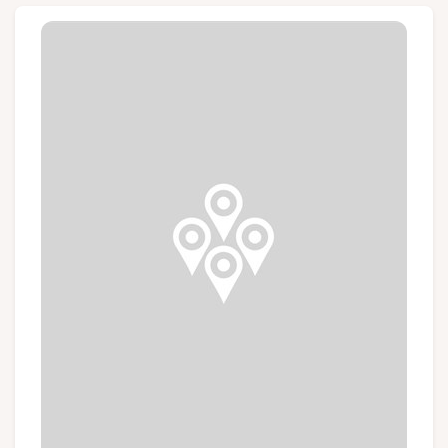
Groepen en touroperators
Volg ons
FR
EN
NL
DE