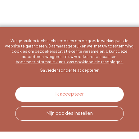
We gebruiken technische cookies om de goede werking van de
website te garanderen. Daarnaast gebruiken we, met uw toestemming,
cookies om bezoekersstatistieken te verzamelen. U kunt deze
accepteren, weigeren of uw voorkeuren aanpassen.
Een specifieke vraag?
Voor meer informatie kunt u ons cookiebeleid raadplegen.
Ga verder zonder te accepteren
Contacteer ons
Ik accepteer
Mijn cookies instellen
Bel ons