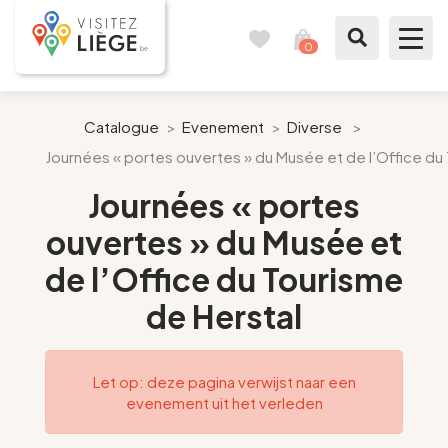
0
Reisboek
Mijn
winkelmandje
bekijken
Te zien / te doen
Catalogue
>
Evenement
>
Diverse
>
Journées « portes ouvertes » du Musée et de l’Office du
Inspiraties
Journées « portes
Bereid mijn verblijf voor
ouvertes » du Musée et
de l’Office du Tourisme
Onze suggesties
de Herstal
Pays de Liège
Agenda
Let op: deze pagina verwijst naar een
evenement uit het verleden
Pers