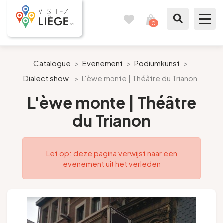
0
Reisboek
Mijn
winkelmandje
bekijken
Te zien / te doen
Catalogue
>
Evenement
>
Podiumkunst
>
Dialect show
>
L'èwe monte | Théâtre du Trianon
Inspiraties
L'èwe monte | Théâtre
Bereid mijn verblijf voor
du Trianon
Onze suggesties
Let op: deze pagina verwijst naar een
Pays de Liège
evenement uit het verleden
Agenda
Pers