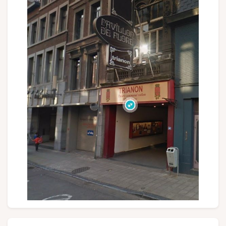
Groepen en touroperators
Volg ons
FR
EN
NL
DE