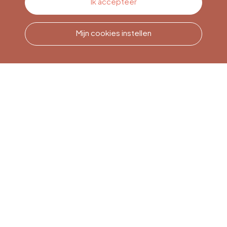
Ik accepteer
Mijn cookies instellen
Bel ons
Office du Tourisme de Liège
et Maison du Tourisme du
Pays de Liège.