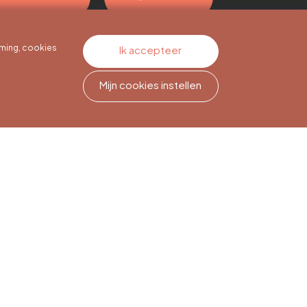
ming, cookies
Ik accepteer
Mijn cookies instellen
Nieuwsbriefabonnement
Meld je aan om op de hoogte
te blijven.