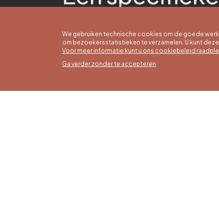
We gebruiken technische cookies om de goede werkin
om bezoekersstatistieken te verzamelen. U kunt dez
Voor meer informatie kunt u ons cookiebeleid raadpl
Ga verder zonder te accepteren
Zomer
16/05 t
Office du Tourisme de Liège et
Maanda
Maison du Tourisme du Pays de
zaterda
Liège.
17:00 u
Zondag
feestd
tot 16: