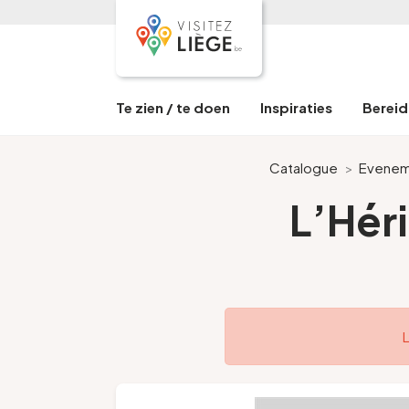
Te zien / te doen
Inspiraties
Bereid 
Catalogue
>
Evenem
L’Hér
L