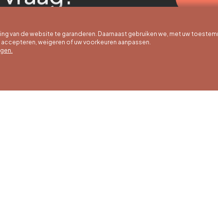
g van de website te garanderen. Daarnaast gebruiken we, met uw toestem
e accepteren, weigeren of uw voorkeuren aanpassen.
egen.
 uur
Winteruren
Ons adres
ot 30/09
01/10 tot 15/05
Quai de la Goffe 13
4000 Liège
g tot en met
Maandag tot en met
g van 9:30 tot
zaterdag van 9:30 tot
ur
16:30 uur
en en
Zondagen en
agen van 9:00
feestdagen van 9:00
00 uur
tot 15:00 uur