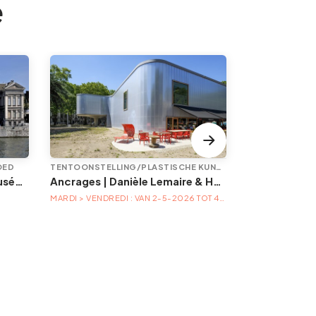
e
OED
TENTOONSTELLING/PLASTISCHE KUNST
EVENEMENT
Animations à l'Aquarium-Muséum
Ancrages | Danièle Lemaire & Hélène Locoge au Trinkhall museum
MARDI > VENDREDI : VAN 2-5-2026 TOT 4-4-2027