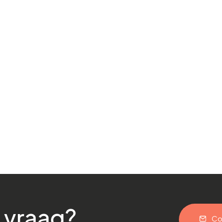
 vraag?
Co