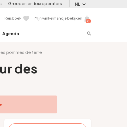
s
Groepen en touroperators
NL
Reisboek
Mijn winkelmandje bekijken
0
Agenda
 des pommes de terre
ur des
en