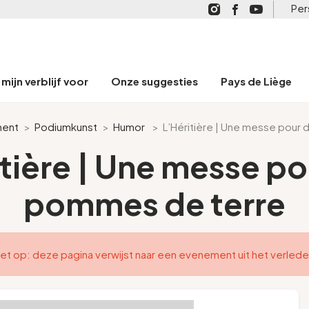
Per
mijn verblijf voor
Onze suggesties
Pays de Liège
ent
>
Podiumkunst
>
Humor
>
L’Héritière | Une messe pour
itière | Une messe po
pommes de terre
et op: deze pagina verwijst naar een evenement uit het verled