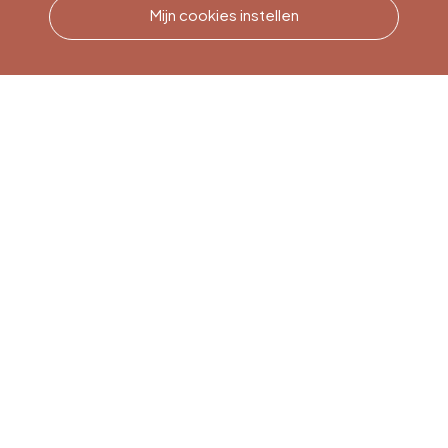
Mijn cookies instellen
Bel ons
Office du Tourisme de Liège
et Maison du Tourisme du
Pays de Liège.