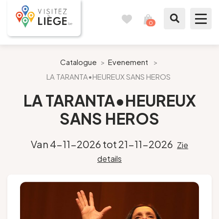
0
Reisboek
Mijn
winkelmandje
bekijken
Te zien / te doen
Catalogue
>
Evenement
>
LA TARANTA•HEUREUX SANS HEROS
Inspiraties
LA TARANTA•HEUREUX
Bereid mijn verblijf voor
SANS HEROS
Onze suggesties
Van 4-11-2026 tot 21-11-2026
Zie
details
Pays de Liège
Agenda
Pers