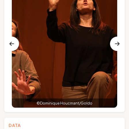
Groepen en touroperators
Volg ons
FR
EN
NL
DE
©Dominique Houcmant/Goldo
DATA