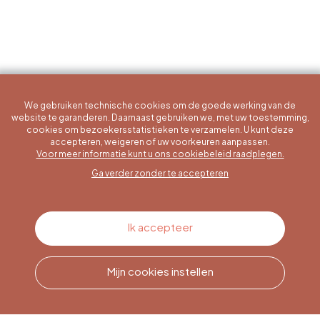
We gebruiken technische cookies om de goede werking van de
website te garanderen. Daarnaast gebruiken we, met uw toestemming,
cookies om bezoekersstatistieken te verzamelen. U kunt deze
accepteren, weigeren of uw voorkeuren aanpassen.
Een specifieke vraag?
Voor meer informatie kunt u ons cookiebeleid raadplegen.
Ga verder zonder te accepteren
Contacteer ons
Ik accepteer
Mijn cookies instellen
Bel ons