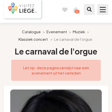
0
Reisboek
Mijn
winkelmandje
bekijken
Te zien / te doen
Catalogue
>
Evenement
>
Muziek
>
Klassiek concert
>
Le carnaval de l'orgue
Inspiraties
Le carnaval de l'orgue
Bereid mijn verblijf voor
Let op: deze pagina verwijst naar een
Onze suggesties
evenement uit het verleden
Pays de Liège
Agenda
Pers