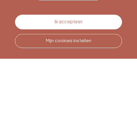
Contacteer ons
Ik accepteer
Mijn cookies instellen
Bel ons
Office du Tourisme de Liège
et Maison du Tourisme du
Pays de Liège.