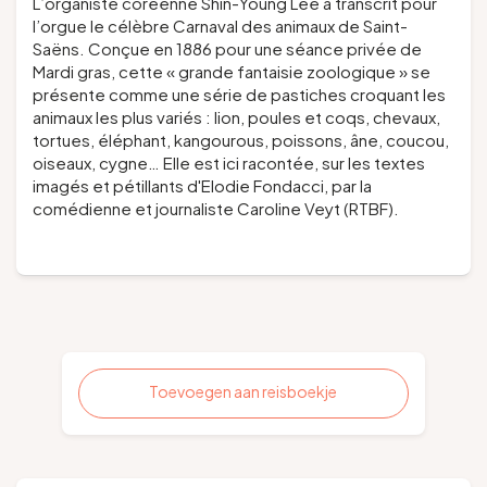
L’organiste coréenne Shin-Young Lee a transcrit pour
l’orgue le célèbre
Carnaval des animaux
de Saint-
Saëns. Conçue en 1886 pour une séance privée de
Mardi gras, cette
« grande fantaisie zoologique »
se
présente comme une série de pastiches croquant les
animaux les plus variés : lion, poules et coqs, chevaux,
tortues, éléphant, kangourous, poissons, âne, coucou,
oiseaux, cygne… Elle est ici racontée, sur les textes
imagés et pétillants d'Elodie Fondacci, par la
comédienne et journaliste Caroline Veyt (RTBF).
Toevoegen aan reisboekje