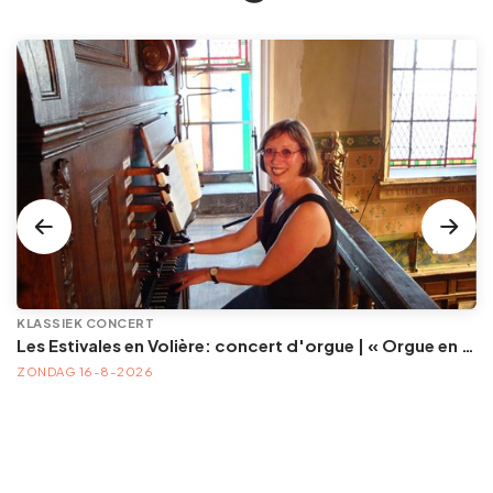
KLASSIEK CONCERT
Les Estivales en Volière: concert d'orgue | « Orgue en Volière » , les 3e dimanches du mois (été) audition d’orgue (accès libre)
ZONDAG 16-8-2026