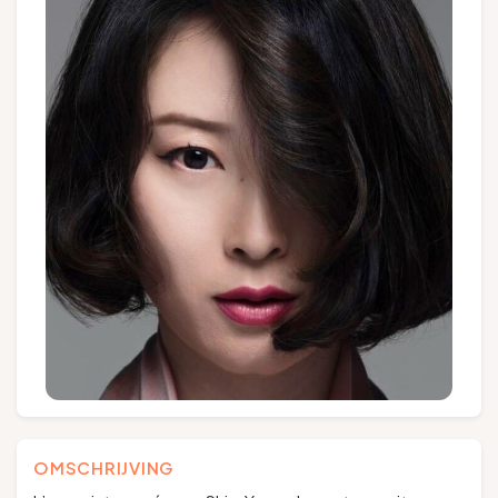
Groepen en touroperators
Volg ons
FR
EN
NL
DE
OMSCHRIJVING