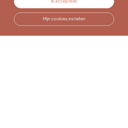
Ik accepteer
Mijn cookies instellen
Bel ons
Office du Tourisme de Liège
et Maison du Tourisme du
Pays de Liège.