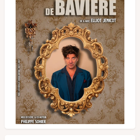
Groepen en touroperators
Volg ons
FR
EN
NL
DE