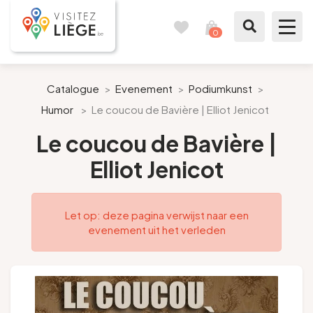
0
Reisboek
Mijn
winkelmandje
bekijken
Te zien / te doen
Catalogue
>
Evenement
>
Podiumkunst
>
Humor
>
Le coucou de Bavière | Elliot Jenicot
Inspiraties
Le coucou de Bavière |
Bereid mijn verblijf voor
Elliot Jenicot
Onze suggesties
Let op: deze pagina verwijst naar een
Pays de Liège
evenement uit het verleden
Agenda
Pers