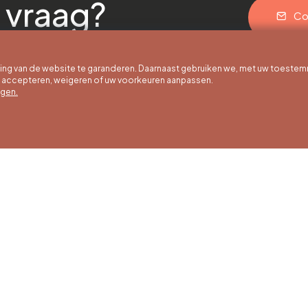
 vraag?
Co
g van de website te garanderen. Daarnaast gebruiken we, met uw toestem
e accepteren, weigeren of uw voorkeuren aanpassen.
egen.
 uur
Winteruren
Ons adres
ot 30/09
01/10 tot 15/05
Quai de la Goffe 13
4000 Liège
g tot en met
Maandag tot en met
g van 9:30 tot
zaterdag van 9:30 tot
ur
16:30 uur
en en
Zondagen en
agen van 9:00
feestdagen van 9:00
00 uur
tot 15:00 uur