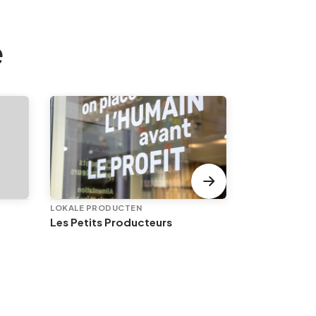
e
LOKALE PRODUCTEN
LOKALE PROD
Les Petits Producteurs
Les vintrépi