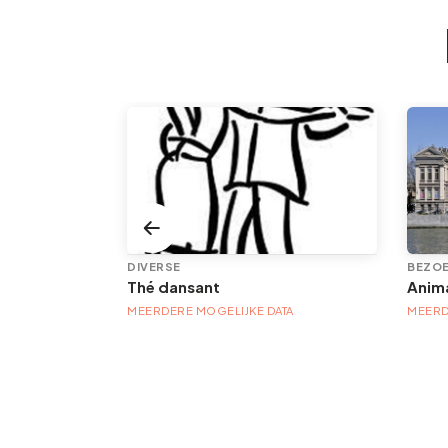
DIVERSE
BEZOE
Com.cgt.pivot.pivottools.server.services.offer.model.ExOfTOffre@7fb418b
Thé dansant
MEERDERE MOGELIJKE DATA
MEERD