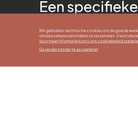
Een specifieke
We gebruiken technische cookies om de goede werkin
om bezoekersstatistieken te verzamelen. U kunt dez
Voor meer informatie kunt u ons cookiebeleid raadpl
Ga verder zonder te accepteren
Zomer
16/05 t
Office du Tourisme de Liège et
Maanda
Maison du Tourisme du Pays de
zaterda
Liège.
17:00 u
Zondag
feestd
tot 16: