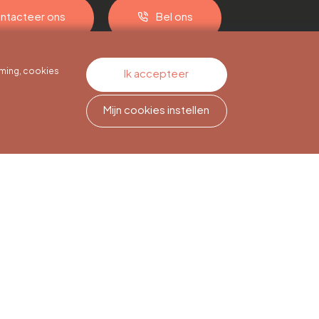
ntacteer ons
Bel ons
ming, cookies
Ik accepteer
Mijn cookies instellen
Nieuwsbriefabonnement
Meld je aan om op de hoogte
te blijven.