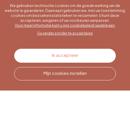
We gebruiken technische cookies om de goede werking van de
website te garanderen. Daarnaast gebruiken we, met uw toestemming,
cookies om bezoekersstatistieken te verzamelen. U kunt deze
accepteren, weigeren of uw voorkeuren aanpassen.
Een specifieke vraag?
Voor meer informatie kunt u ons cookiebeleid raadplegen.
Ga verder zonder te accepteren
Contacteer ons
Ik accepteer
Mijn cookies instellen
Bel ons