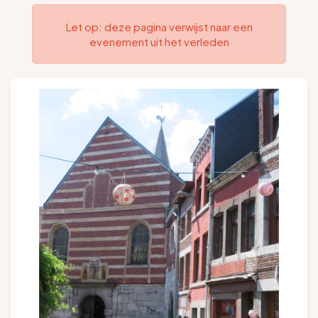
Groepen en touroperators
Let op: deze pagina verwijst naar een
evenement uit het verleden
Volg ons
FR
EN
NL
DE