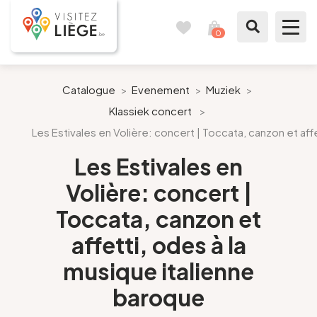
0
Reisboek
Mijn
winkelmandje
bekijken
Te zien / te doen
Catalogue
>
Evenement
>
Muziek
>
Klassiek concert
>
Inspiraties
Les Estivales en Volière: concert | Toccata, canzon et aff
Bereid mijn verblijf voor
Les Estivales en
Volière: concert |
Onze suggesties
Toccata, canzon et
Pays de Liège
affetti, odes à la
musique italienne
Agenda
baroque
Pers