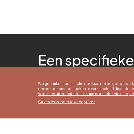
Een specifieke
We gebruiken technische cookies om de goede werkin
om bezoekersstatistieken te verzamelen. U kunt dez
Voor meer informatie kunt u ons cookiebeleid raadpl
Ga verder zonder te accepteren
Zomer
16/05 t
Office du Tourisme de Liège et
Maanda