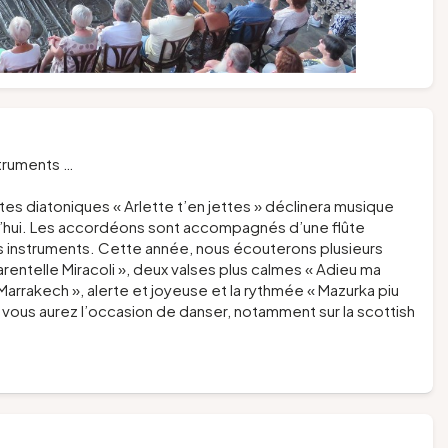
struments
…
es diatoniques « Arlette t’en jettes » déclinera musique
urd’hui. Les accordéons sont accompagnés d’une flûte
res instruments. Cette année, nous écouterons plusieurs
ntelle Miracoli », deux valses plus calmes « Adieu ma
Marrakech », alerte et joyeuse et la rythmée « Mazurka piu
vous aurez l’occasion de danser, notamment sur la scottish