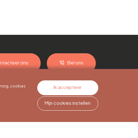
ntacteer ons
Bel ons
ming, cookies
Ik accepteer
Mijn cookies instellen
Nieuwsbriefabonnement
Meld je aan om op de hoogte