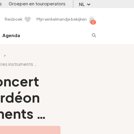
s
Groepen en touroperators
NL
Reisboek
Mijn winkelmandje bekijken
0
Agenda
t
>
tres instruments …
concert
ordéon
ments …