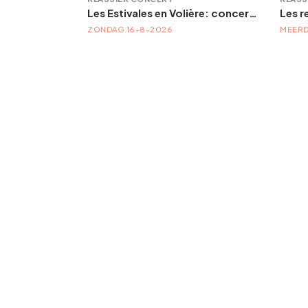
LEMF — Liège Electronic Music Festival | Festival électronique — 21, 22 & 23 août 2026
Les Estivales en Volière: concert d'orgue | « Orgue en Volière » , les 3e dimanches du mois (été) audition d’orgue (accès libre)
FESTIVAL LEMF 2026 : VAN 21-8-2026 TOT 23-8-2026
ZONDAG 16-8-2026
MEERD