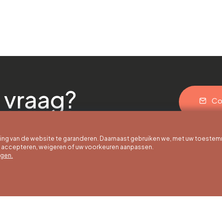
 vraag?
Co
g van de website te garanderen. Daarnaast gebruiken we, met uw toestem
e accepteren, weigeren of uw voorkeuren aanpassen.
egen.
 uur
Winteruren
Ons adres
ot 30/09
01/10 tot 15/05
Quai de la Goffe 13
4000 Liège
g tot en met
Maandag tot en met