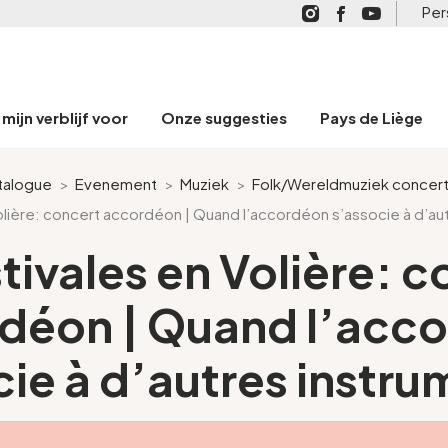
Per
mijn verblijf voor
Onze suggesties
Pays de Liège
talogue
>
Evenement
>
Muziek
>
Folk/Wereldmuziek concer
olière: concert accordéon | Quand l’accordéon s’associe à d’au
tivales en Volière: 
déon | Quand l’acc
cie à d’autres instru