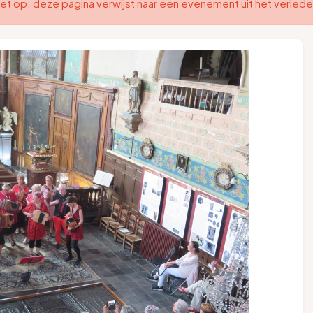
et op: deze pagina verwijst naar een evenement uit het verled