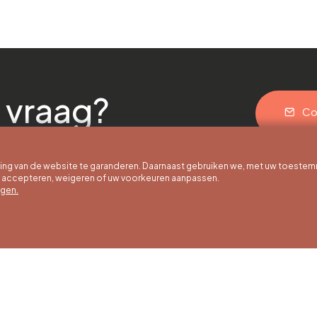
 vraag?
Co
g van de website te garanderen. Daarnaast gebruiken we, met uw toestem
e accepteren, weigeren of uw voorkeuren aanpassen.
egen.
 uur
Winteruren
Ons adres
ot 30/09
01/10 tot 15/05
Quai de la Goffe 13
4000 Liège
g tot en met
Maandag tot en met
g van 9:30 tot
zaterdag van 9:30 tot