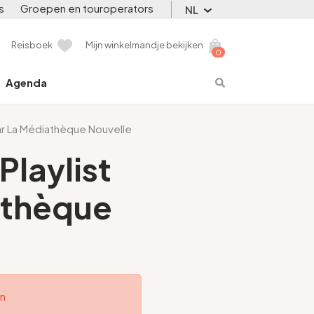
s
Groepen en touroperators
NL
Reisboek
Mijn winkelmandje bekijken
0
Agenda
 par La Médiathèque Nouvelle
Playlist
athèque
en