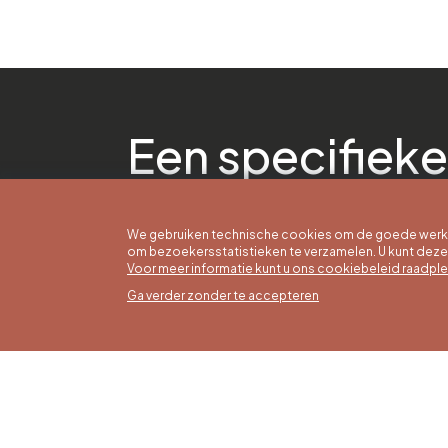
Een specifieke
We gebruiken technische cookies om de goede werkin
om bezoekersstatistieken te verzamelen. U kunt dez
Voor meer informatie kunt u ons cookiebeleid raadpl
Ga verder zonder te accepteren
Zomer
16/05 t
Office du Tourisme de Liège et
Maanda
Maison du Tourisme du Pays de
zaterda