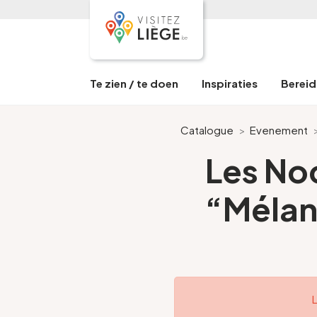
Te zien / te doen
Inspiraties
Bereid 
Catalogue
>
Evenement
Les Noc
“Mélan
L