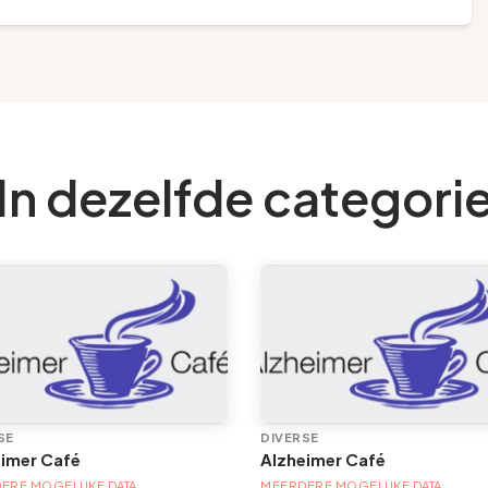
In dezelfde categori
SE
DIVERSE
eimer Café
Alzheimer Café
ERE MOGELIJKE DATA
MEERDERE MOGELIJKE DATA