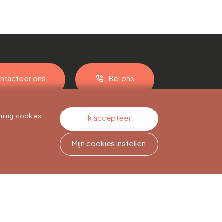
ntacteer ons
Bel ons
ming, cookies
Ik accepteer
Mijn cookies instellen
Nieuwsbriefabonnement
Meld je aan om op de hoogte
te blijven.