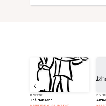
TENTOONSTELLING/PLASTISCHE KUNST
DIVERSE
DIVER
Thé dansant
Alzh
TA
MEERDERE MOGELIJKE DATA
MEERD