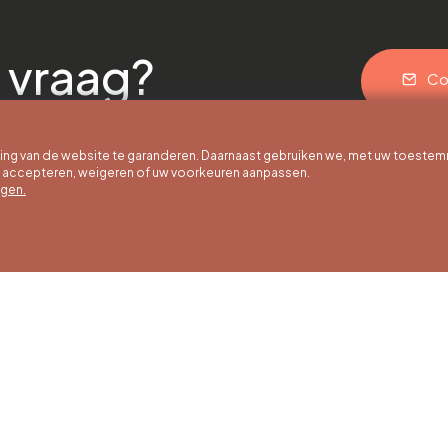
 vraag?
Co
g van de website te garanderen. Daarnaast gebruiken we, met uw toestem
e accepteren, weigeren of uw voorkeuren aanpassen.
egen.
 uur
Winteruren
Ons adres
ot 30/09
01/10 tot 15/05
Quai de la Goffe 13
4000 Liège
g tot en met
Maandag tot en met
g van 9:30 tot
zaterdag van 9:30 tot
ur
16:30 uur
en en
Zondagen en
agen van 9:00
feestdagen van 9:00