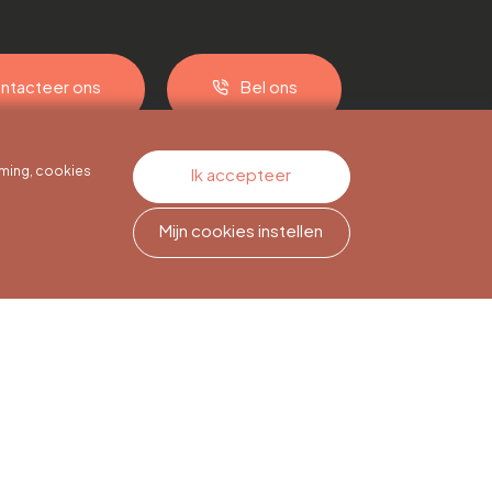
ntacteer ons
Bel ons
ming, cookies
Ik accepteer
Mijn cookies instellen
Nieuwsbriefabonnement
Meld je aan om op de hoogte
te blijven.