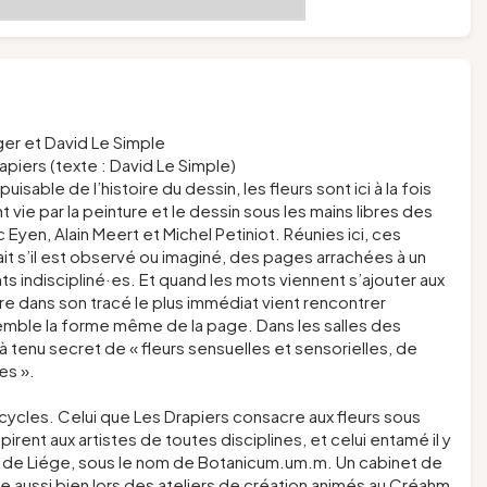
eger et David Le Simple
apiers (texte : David Le Simple)
sable de l’histoire du dessin, les fleurs sont ici à la fois
vie par la peinture et le dessin sous les mains libres des
Eyen, Alain Meert et Michel Petiniot. Réunies ici, ces
t s’il est observé ou imaginé, des pages arrachées à un
nts indiscipliné·es. Et quand les mots viennent s’ajouter aux
re dans son tracé le plus immédiat vient rencontrer
nsemble la forme même de la page. Dans les salles des
là tenu secret de « fleurs sensuelles et sensorielles, de
es ».
e cycles. Celui que Les Drapiers consacre aux fleurs sous
pirent aux artistes de toutes disciplines, et celui entamé il y
hm de Liége, sous le nom de
Botanicum.um.m
. Un cabinet de
me aussi bien lors des ateliers de création animés au Créahm