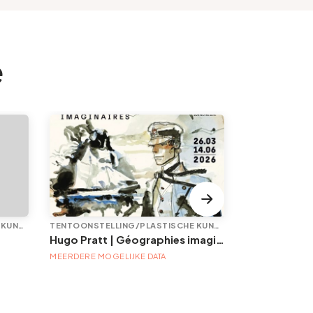
e
TENTOONSTELLING/PLASTISCHE KUNST
TENTOONSTELLING/PLASTISCHE KUNST
DIVERSE
Hugo Pratt | Géographies imaginaires
Thé dansant
MEERDERE MOGELIJKE DATA
MEERDERE MOGE