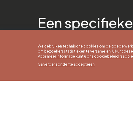
Een specifieke
We gebruiken technische cookies om de goede werkin
om bezoekersstatistieken te verzamelen. U kunt dez
Voor meer informatie kunt u ons cookiebeleid raadpl
Ga verder zonder te accepteren
Zomer
16/05 t
Office du Tourisme de Liège et
Maanda
Maison du Tourisme du Pays de
zaterda
Liège.
17:00 u
Zondag
feestd