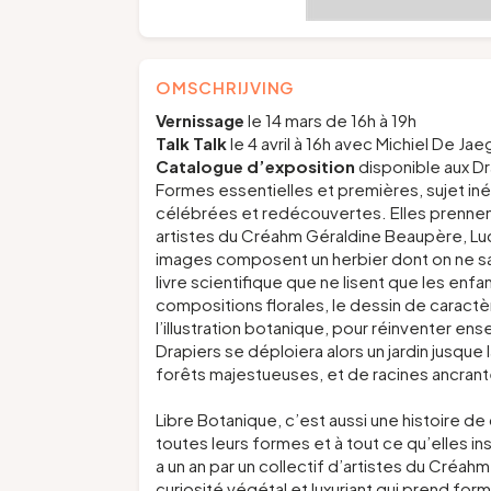
OMSCHRIJVING
Vernissage
le 14 mars de 16h à 19h
Talk Talk
le 4 avril à 16h avec Michiel De Ja
Catalogue d’exposition
disponible aux Dr
Formes essentielles et premières, sujet inépui
célébrées et redécouvertes. Elles prennent 
artistes du Créahm Géraldine Beaupère, Luc 
images composent un herbier dont on ne sai
livre scientifique que ne lisent que les enfa
compositions florales, le dessin de caractè
l’illustration botanique, pour réinventer e
Drapiers se déploiera alors un jardin jusque 
forêts majestueuses, et de racines ancrant
Libre Botanique
, c’est aussi une histoire d
toutes leurs formes et à tout ce qu’elles ins
a un an par un collectif d’artistes du Créa
curiosité végétal et luxuriant qui prend for