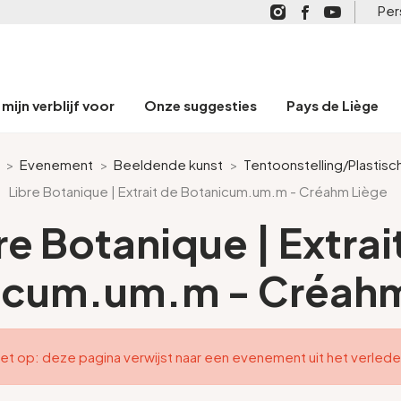
Per
mijn verblijf voor
Onze suggesties
Pays de Liège
>
Evenement
>
Beeldende kunst
>
Tentoonstelling/Plastisc
Libre Botanique | Extrait de Botanicum.um.m - Créahm Liège
re Botanique | Extrai
icum.um.m - Créahm
et op: deze pagina verwijst naar een evenement uit het verled