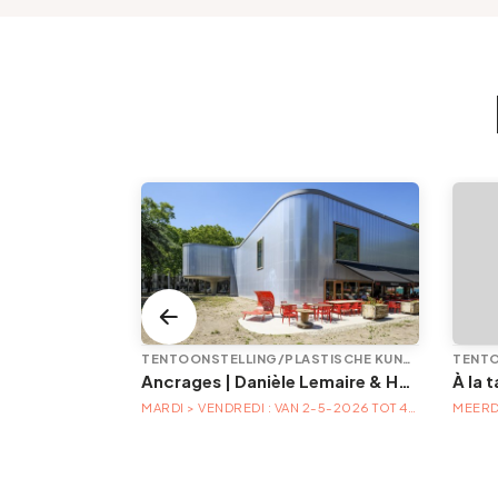
TENTOONSTELLING/PLASTISCHE KUNST
ntin à Liège
Ancrages | Danièle Lemaire & Hélène Locoge au Trinkhall museum
À la 
TA
MARDI > VENDREDI : VAN 2-5-2026 TOT 4-4-2027
MEERD