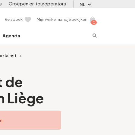
s
Groepen en touroperators
NL
Reisboek
Mijn winkelmandje bekijken
0
Agenda
he kunst
>
t de
 Liège
en