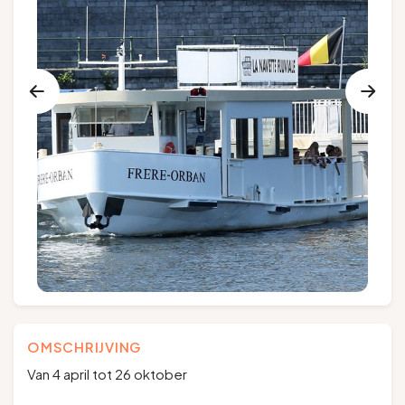
Groepen en touroperators
Volg ons
FR
EN
NL
DE
OMSCHRIJVING
Van 4 april tot 26 oktober