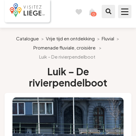
0
Reisboek
Mijn
winkelmandje
bekijken
Te zien / te doen
Catalogue
>
Vrije tijd en ontdekking
>
Fluvial
>
Promenade fluviale, croisière
>
Inspiraties
Luik – De rivierpendelboot
Bereid mijn verblijf voor
Luik – De
rivierpendelboot
Onze suggesties
Pays de Liège
Agenda
Pers