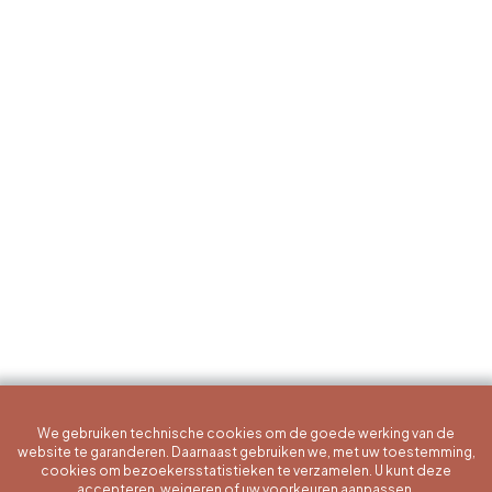
We gebruiken technische cookies om de goede werking van de
website te garanderen. Daarnaast gebruiken we, met uw toestemming,
cookies om bezoekersstatistieken te verzamelen. U kunt deze
accepteren, weigeren of uw voorkeuren aanpassen.