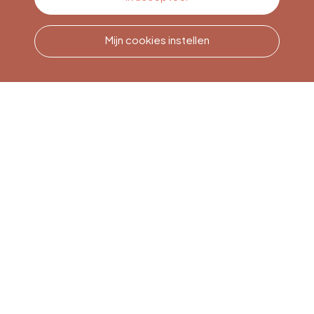
Mijn cookies instellen
Bel ons
Office du Tourisme de Liège
et Maison du Tourisme du
Pays de Liège.