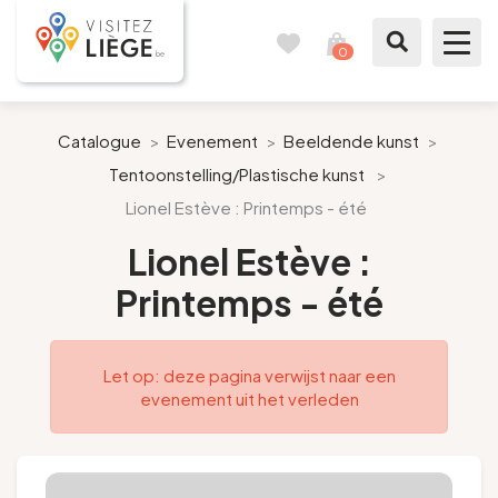
0
Reisboek
Mijn
winkelmandje
bekijken
Te zien / te doen
Catalogue
>
Evenement
>
Beeldende kunst
>
Tentoonstelling/Plastische kunst
>
Inspiraties
Lionel Estève : Printemps - été
Bereid mijn verblijf voor
Lionel Estève :
Printemps - été
Onze suggesties
Pays de Liège
Let op: deze pagina verwijst naar een
evenement uit het verleden
Agenda
Pers