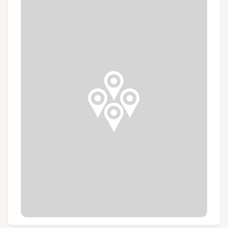
Groepen en touroperators
Volg ons
FR
EN
NL
DE