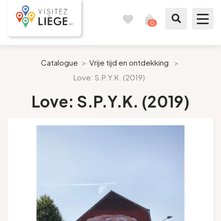
0
Reisboek
Mijn
winkelmandje
bekijken
Te zien / te doen
Catalogue
>
Vrije tijd en ontdekking
>
Love: S.P.Y.K. (2019)
Inspiraties
Love: S.P.Y.K. (2019)
Bereid mijn verblijf voor
Onze suggesties
Pays de Liège
Agenda
Pers