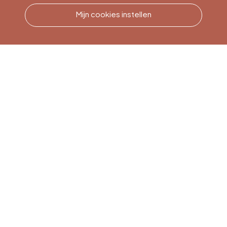
Mijn cookies instellen
Bel ons
Office du Tourisme de Liège
et Maison du Tourisme du
Pays de Liège.