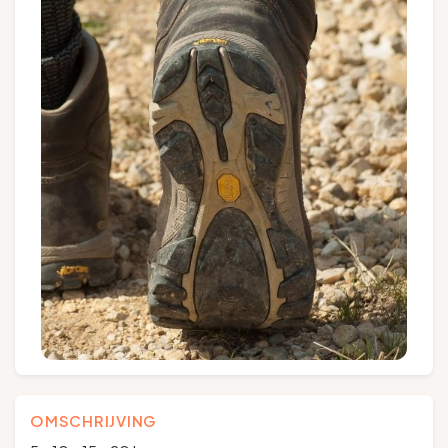
Groepen en touroperators
Volg ons
FR
EN
NL
DE
OMSCHRIJVING