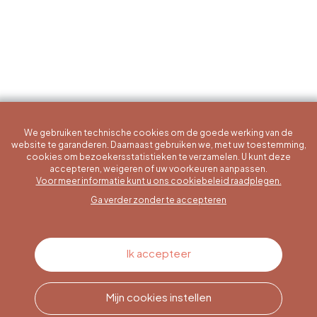
We gebruiken technische cookies om de goede werking van de
website te garanderen. Daarnaast gebruiken we, met uw toestemming,
cookies om bezoekersstatistieken te verzamelen. U kunt deze
accepteren, weigeren of uw voorkeuren aanpassen.
Een specifieke vraag?
Voor meer informatie kunt u ons cookiebeleid raadplegen.
Ga verder zonder te accepteren
Contacteer ons
Ik accepteer
Mijn cookies instellen
Bel ons