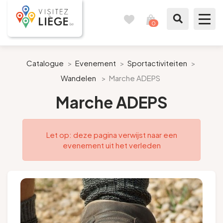
0
Reisboek
Mijn
winkelmandje
bekijken
Te zien / te doen
Catalogue
>
Evenement
>
Sportactiviteiten
>
Wandelen
>
Marche ADEPS
Inspiraties
Marche ADEPS
Bereid mijn verblijf voor
Let op: deze pagina verwijst naar een
Onze suggesties
evenement uit het verleden
Pays de Liège
Agenda
Pers