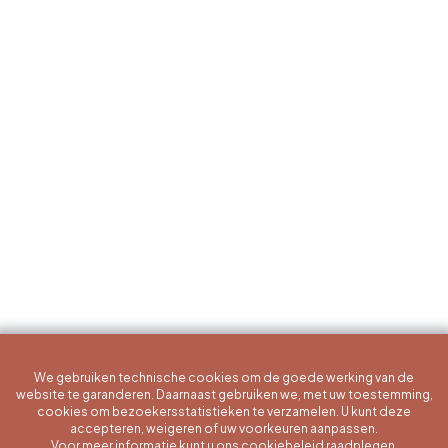
We gebruiken technische cookies om de goede werking van de
website te garanderen. Daarnaast gebruiken we, met uw toestemming,
cookies om bezoekersstatistieken te verzamelen. U kunt deze
accepteren, weigeren of uw voorkeuren aanpassen.
Voor meer informatie kunt u ons cookiebeleid raadplegen.