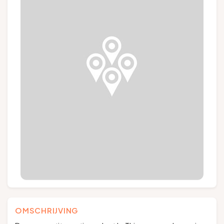
Groepen en touroperators
Volg ons
FR
EN
NL
DE
OMSCHRIJVING