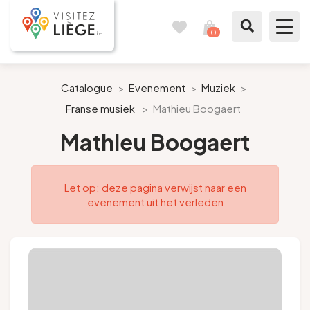
0
Reisboek
Mijn
winkelmandje
bekijken
Te zien / te doen
Catalogue
>
Evenement
>
Muziek
>
Franse musiek
>
Mathieu Boogaert
Inspiraties
Mathieu Boogaert
Bereid mijn verblijf voor
Let op: deze pagina verwijst naar een
Onze suggesties
evenement uit het verleden
Pays de Liège
Agenda
Pers