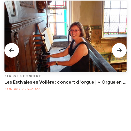
KLASSIEK CONCERT
Les Estivales en Volière: concert d'orgue | « Orgue en Volière » , les 3e dimanches du mois (été) audition d’orgue (accès libre)
ZONDAG 16-8-2026