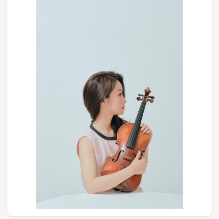
Groepen en touroperators
Volg ons
FR
EN
NL
DE