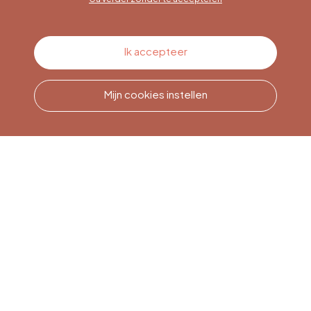
Contacteer ons
Ik accepteer
Mijn cookies instellen
Bel ons
Office du Tourisme de Liège
et Maison du Tourisme du
Pays de Liège.