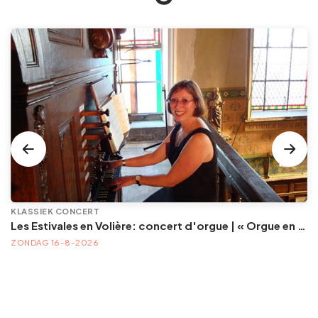
KLASSIEK CONCERT
Les Estivales en Volière: concert d'orgue | « Orgue en Volière » , les 3e dimanches du mois (été) audition d’orgue (accès libre)
ZONDAG 16-8-2026