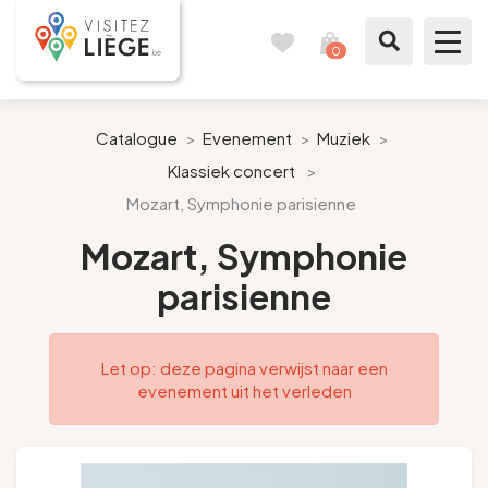
0
Reisboek
Mijn
winkelmandje
bekijken
Te zien / te doen
Catalogue
>
Evenement
>
Muziek
>
Klassiek concert
>
Inspiraties
Mozart, Symphonie parisienne
Bereid mijn verblijf voor
Mozart, Symphonie
parisienne
Onze suggesties
Pays de Liège
Let op: deze pagina verwijst naar een
evenement uit het verleden
Agenda
Pers