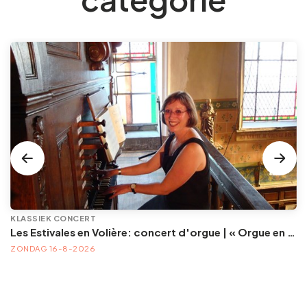
KLASSIEK CONCERT
Les Estivales en Volière: concert d'orgue | « Orgue en Volière » , les 3e dimanches du mois (été) audition d’orgue (accès libre)
ZONDAG 16-8-2026