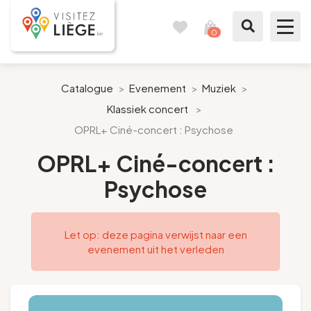
0
Reisboek
Mijn
winkelmandje
bekijken
Te zien / te doen
Catalogue
>
Evenement
>
Muziek
>
Klassiek concert
>
Inspiraties
OPRL+ Ciné-concert : Psychose
Bereid mijn verblijf voor
OPRL+ Ciné-concert :
Psychose
Onze suggesties
Pays de Liège
Let op: deze pagina verwijst naar een
evenement uit het verleden
Agenda
Pers