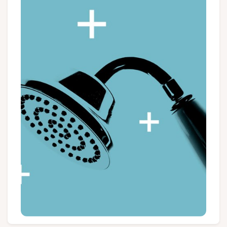
Groepen en touroperators
Volg ons
FR
EN
NL
DE