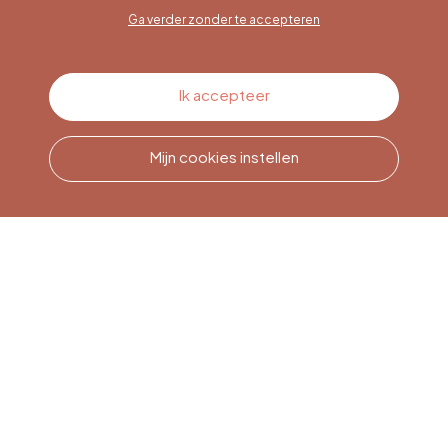
Ga verder zonder te accepteren
Contacteer ons
Ik accepteer
Mijn cookies instellen
Bel ons
Office du Tourisme de Liège
et Maison du Tourisme du