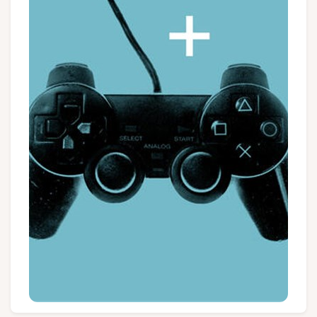
Groepen en touroperators
Volg ons
FR
EN
NL
DE