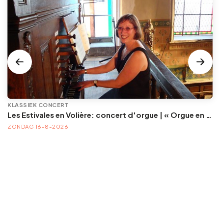
KLASSIEK CONCERT
Les Estivales en Volière: concert d'orgue | « Orgue en Volière » , les 3e dimanches du mois (été) audition d’orgue (accès libre)
ZONDAG 16-8-2026