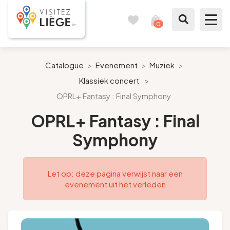
0
Reisboek
Mijn
winkelmandje
bekijken
Te zien / te doen
Catalogue
>
Evenement
>
Muziek
>
Klassiek concert
>
Inspiraties
OPRL+ Fantasy : Final Symphony
Bereid mijn verblijf voor
OPRL+ Fantasy : Final
Symphony
Onze suggesties
Pays de Liège
Let op: deze pagina verwijst naar een
evenement uit het verleden
Agenda
Pers