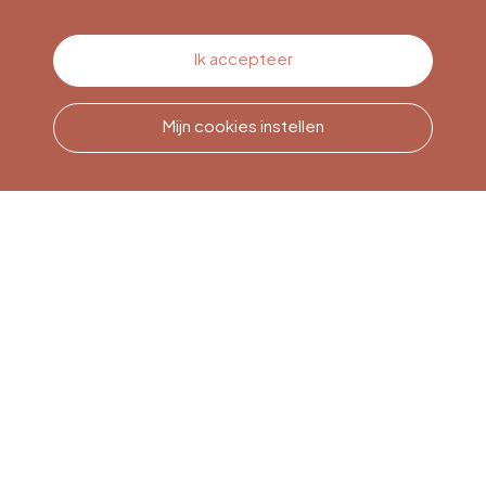
Contacteer ons
Ik accepteer
Mijn cookies instellen
Bel ons
Office du Tourisme de Liège
et Maison du Tourisme du
Pays de Liège.