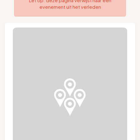
Let op: deze pagina verwijst naar een
evenement uit het verleden
Groepen en touroperators
Volg ons
FR
EN
NL
DE