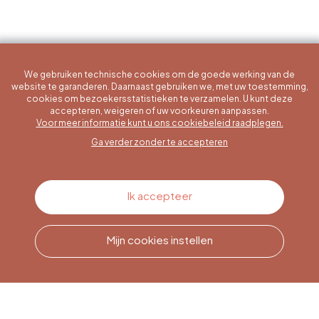
We gebruiken technische cookies om de goede werking van de
website te garanderen. Daarnaast gebruiken we, met uw toestemming,
cookies om bezoekersstatistieken te verzamelen. U kunt deze
accepteren, weigeren of uw voorkeuren aanpassen.
Een specifieke vraag?
Voor meer informatie kunt u ons cookiebeleid raadplegen.
Ga verder zonder te accepteren
Contacteer ons
Ik accepteer
Mijn cookies instellen
Bel ons