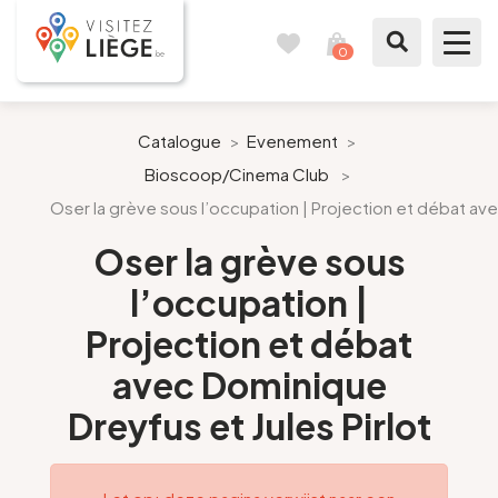
0
Reisboek
Mijn
winkelmandje
bekijken
Te zien / te doen
Catalogue
>
Evenement
>
Bioscoop/Cinema Club
>
Inspiraties
Oser la grève sous l’occupation | Projection et débat ave
Bereid mijn verblijf voor
Oser la grève sous
l’occupation |
Onze suggesties
Projection et débat
Pays de Liège
avec Dominique
Dreyfus et Jules Pirlot
Agenda
Pers