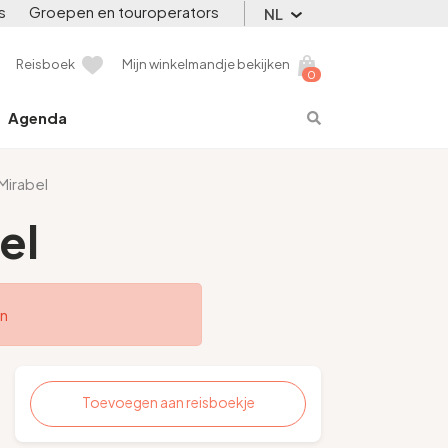
s
Groepen en touroperators
NL
Reisboek
Mijn winkelmandje bekijken
0
Agenda
 Mirabel
el
en
Toevoegen aan reisboekje