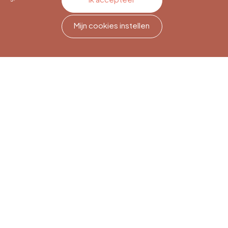
Mijn cookies instellen
Nieuwsbriefabonnement
Meld je aan om op de hoogte
te blijven.