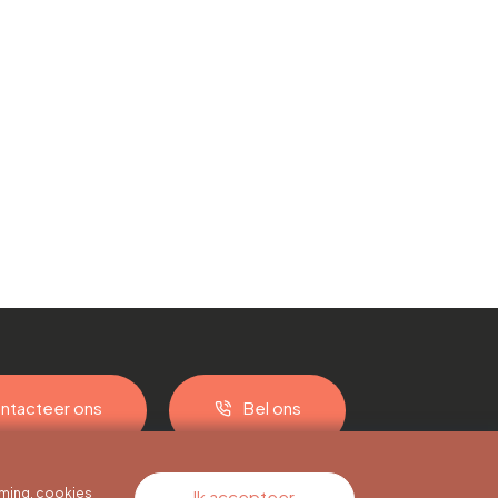
ntacteer ons
Bel ons
ming, cookies
Ik accepteer