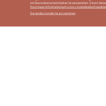
om bezoekersstatistieken te verzamelen. U kunt dez
Voor meer informatie kunt u ons cookiebeleid raadpl
Ga verder zonder te accepteren
Zomer
16/05 t
Office du Tourisme de Liège et
Maanda
Maison du Tourisme du Pays de
zaterda
Liège.
17:00 u
Zondag
feestd
tot 16: