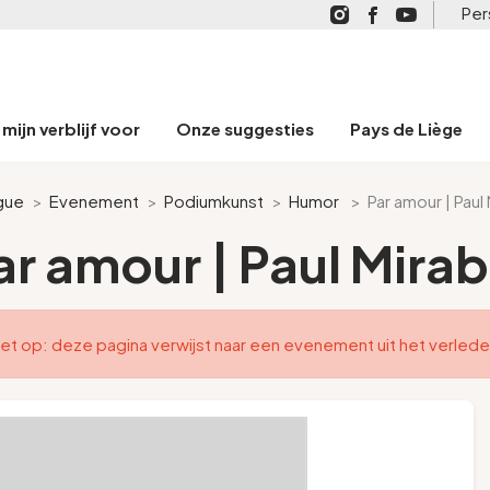
Per
mijn verblijf voor
Onze suggesties
Pays de Liège
gue
>
Evenement
>
Podiumkunst
>
Humor
>
Par amour | Paul
ar amour | Paul Mirab
et op: deze pagina verwijst naar een evenement uit het verled