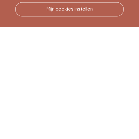
Mijn cookies instellen
Bel ons
Office du Tourisme de Liège
et Maison du Tourisme du
Pays de Liège.