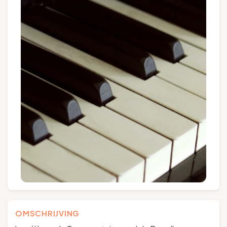
Groepen en touroperators
Volg ons
FR
EN
NL
DE
OMSCHRIJVING