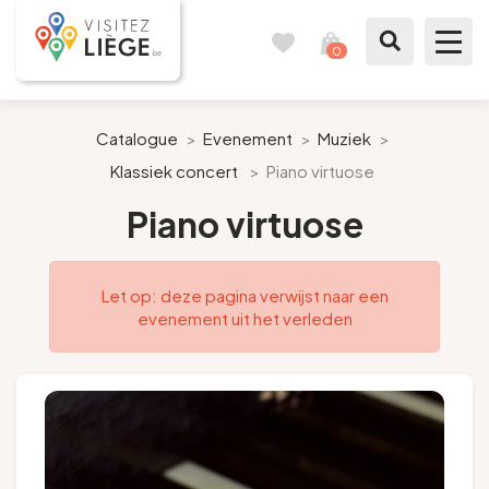
0
Reisboek
Mijn
winkelmandje
bekijken
Te zien / te doen
Catalogue
>
Evenement
>
Muziek
>
Klassiek concert
>
Piano virtuose
Inspiraties
Piano virtuose
Bereid mijn verblijf voor
Let op: deze pagina verwijst naar een
Onze suggesties
evenement uit het verleden
Pays de Liège
Agenda
Pers