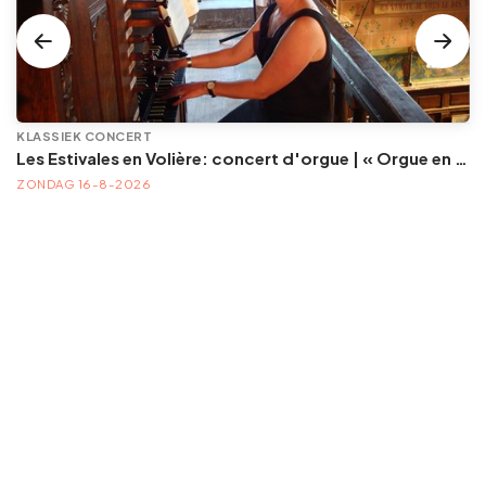
KLASSIEK CONCERT
Les Estivales en Volière: concert d'orgue | « Orgue en Volière » , les 3e dimanches du mois (été) audition d’orgue (accès libre)
ZONDAG 16-8-2026