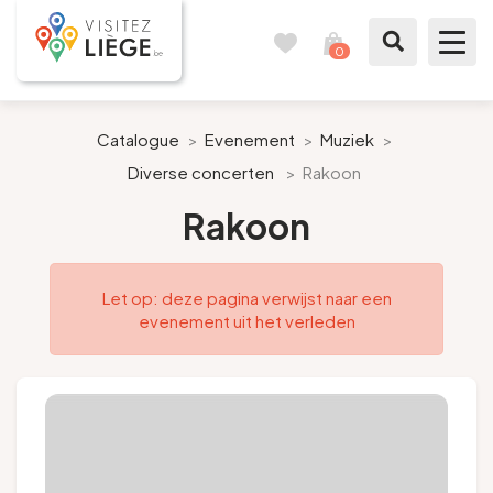
0
Reisboek
Mijn
winkelmandje
bekijken
Te zien / te doen
Catalogue
>
Evenement
>
Muziek
>
Diverse concerten
>
Rakoon
Inspiraties
Rakoon
Bereid mijn verblijf voor
Let op: deze pagina verwijst naar een
Onze suggesties
evenement uit het verleden
Pays de Liège
Agenda
Pers