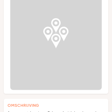
Groepen en touroperators
Volg ons
FR
EN
NL
DE
OMSCHRIJVING