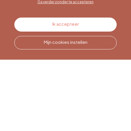
Ga verder zonder te accepteren
Contacteer ons
Ik accepteer
Mijn cookies instellen
Bel ons
Office du Tourisme de Liège
et Maison du Tourisme du
Pays de Liège.