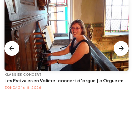
KLASSIEK CONCERT
Les Estivales en Volière: concert d'orgue | « Orgue en Volière » , les 3e dimanches du mois (été) audition d’orgue (accès libre)
ZONDAG 16-8-2026