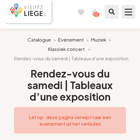
0
Reisboek
Mijn
winkelmandje
bekijken
Te zien / te doen
Catalogue
>
Evenement
>
Muziek
>
Klassiek concert
>
Inspiraties
Rendez-vous du samedi | Tableaux d’une exposition
Bereid mijn verblijf voor
Rendez-vous du
samedi | Tableaux
Onze suggesties
d’une exposition
Pays de Liège
Let op: deze pagina verwijst naar een
Agenda
evenement uit het verleden
Pers