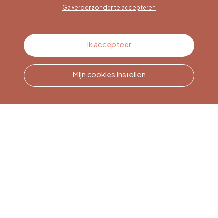
Ga verder zonder te accepteren
Contacteer ons
Ik accepteer
Mijn cookies instellen
Bel ons
Office du Tourisme de Liège
et Maison du Tourisme du