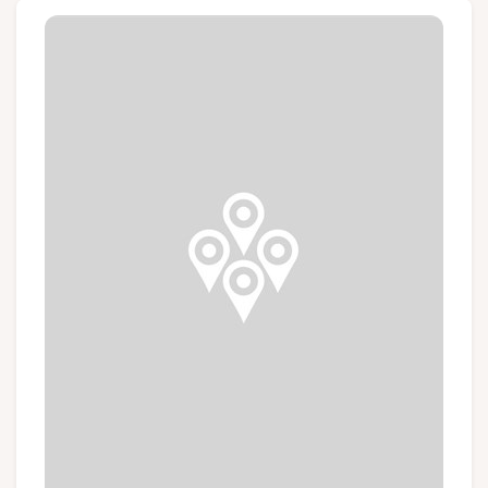
Groepen en touroperators
Volg ons
FR
EN
NL
DE