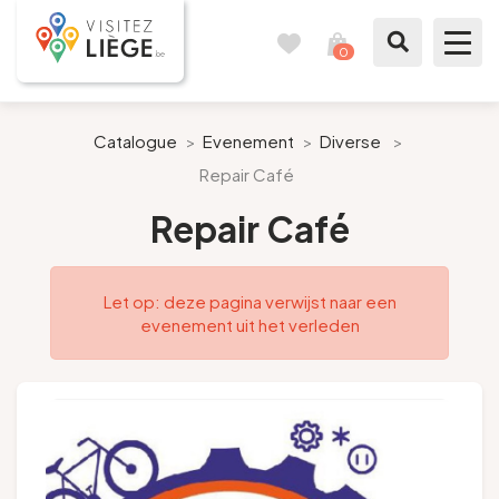
0
Reisboek
Mijn
winkelmandje
bekijken
Te zien / te doen
Catalogue
>
Evenement
>
Diverse
>
Repair Café
Inspiraties
Repair Café
Bereid mijn verblijf voor
Let op: deze pagina verwijst naar een
Onze suggesties
evenement uit het verleden
Pays de Liège
Agenda
Pers