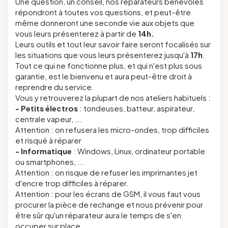
Une question, un conseil, nos réparateurs bénévoles
répondront à toutes vos questions, et peut-être
même donneront une seconde vie aux objets que
vous leurs présenterez à partir de
14h.
Leurs outils et tout leur savoir faire seront focalisés sur
les situations que vous leurs présenterez
jusqu'à
17h
.
Tout ce qui ne fonctionne plus, et qui n'est plus sous
garantie, est le bienvenu et aura peut-être droit à
reprendre du service.
Vous y retrouverez la plupart de nos ateliers habituels :
- Petits électros
: tondeuses, batteur, aspirateur,
centrale vapeur, ...
Attention : on refusera les micro-ondes, trop difficiles
et risqué à réparer
- Informatique
: Windows, Linux, ordinateur portable
ou smartphones, ...
Attention : on risque de refuser les imprimantes jet
d'encre trop difficiles à réparer.
Attention : pour les écrans de GSM, il vous faut vous
procurer la pièce de rechange et nous prévenir pour
être sûr qu'un réparateur aura le temps de s'en
occuper sur place.