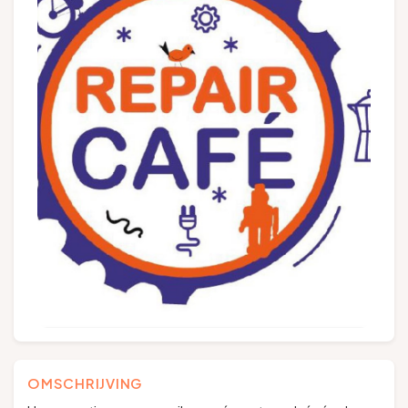
Groepen en touroperators
Volg ons
FR
EN
NL
DE
OMSCHRIJVING