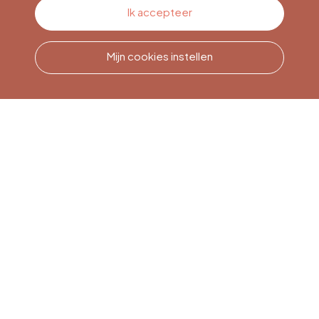
Contacteer ons
Ik accepteer
Mijn cookies instellen
Bel ons
Office du Tourisme de Liège
et Maison du Tourisme du
Pays de Liège.