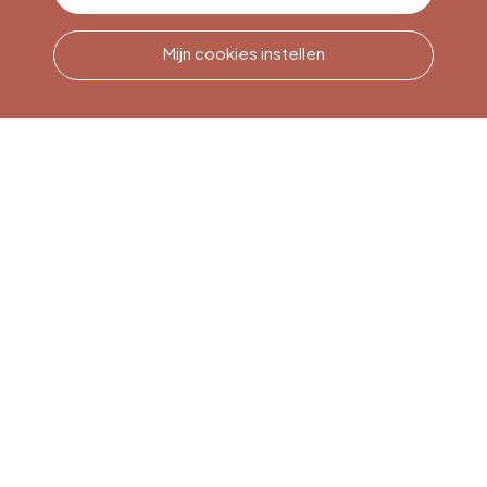
Mijn cookies instellen
Bel ons
Office du Tourisme de Liège
et Maison du Tourisme du
Pays de Liège.