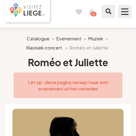
0
Reisboek
Mijn
winkelmandje
bekijken
Te zien / te doen
Catalogue
>
Evenement
>
Muziek
>
Klassiek concert
>
Roméo et Juliette
Inspiraties
Roméo et Juliette
Bereid mijn verblijf voor
Let op: deze pagina verwijst naar een
Onze suggesties
evenement uit het verleden
Pays de Liège
Agenda
Pers