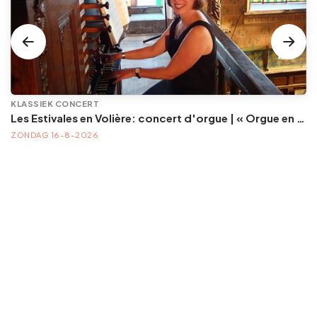
KLASSIEK CONCERT
Les Estivales en Volière: concert d'orgue | « Orgue en Volière » , les 3e dimanches du mois (été) audition d’orgue (accès libre)
ZONDAG 16-8-2026