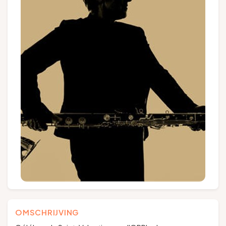
Groepen en touroperators
Volg ons
FR
EN
NL
DE
OMSCHRIJVING