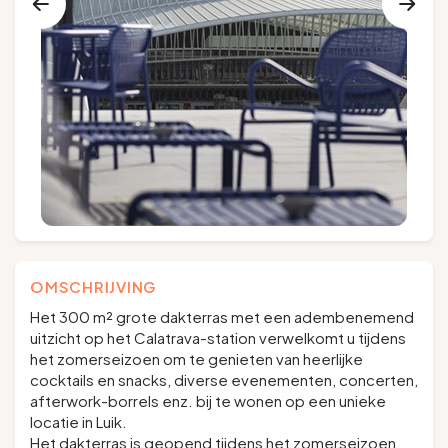
Groepen en touroperators
Volg ons
FR
EN
NL
DE
OMSCHRIJVING
Het 300 m² grote dakterras met een adembenemend
uitzicht op het Calatrava-station verwelkomt u tijdens
het zomerseizoen om te genieten van heerlijke
cocktails en snacks, diverse evenementen, concerten,
afterwork-borrels enz. bij te wonen op een unieke
locatie in Luik.
Het dakterras is geopend tijdens het zomerseizoen