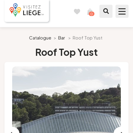
0
Reisboek
Mijn
winkelmandje
bekijken
Te zien / te doen
Catalogue
>
Bar
>
Roof Top Yust
Roof Top Yust
Inspiraties
Bereid mijn verblijf voor
Onze suggesties
Pays de Liège
Agenda
Pers