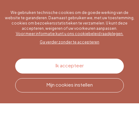
We gebruiken technische cookies om de goede werking van de
website te garanderen. Daarnaast gebruiken we, met uw toestemming,
cookies om bezoekersstatistieken te verzamelen. U kunt deze
accepteren, weigeren of uw voorkeuren aanpassen.
Een specifieke vraag?
Voor meer informatie kunt u ons cookiebeleid raadplegen.
Ga verder zonder te accepteren
Contacteer ons
Ik accepteer
Mijn cookies instellen
Bel ons