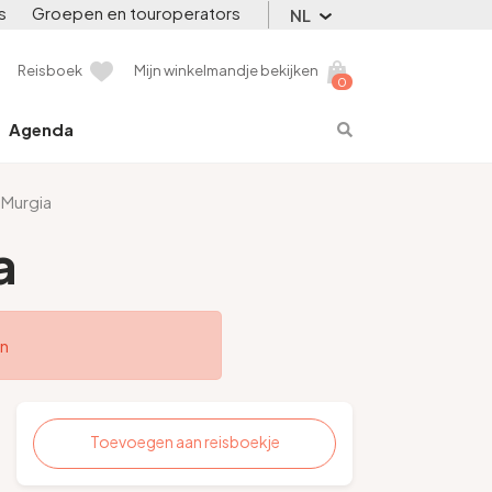
s
Groepen en touroperators
NL
Reisboek
Mijn winkelmandje bekijken
0
Agenda
 Murgia
a
en
Toevoegen aan reisboekje