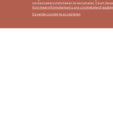
om bezoekersstatistieken te verzamelen. U kunt dez
Voor meer informatie kunt u ons cookiebeleid raadpl
Ga verder zonder te accepteren
Zomer
16/05 t
Office du Tourisme de Liège et
Maanda
Maison du Tourisme du Pays de
zaterda
Liège.
17:00 u
Zondag
feestd
tot 16: