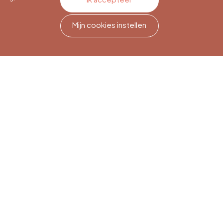
Mijn cookies instellen
Nieuwsbriefabonnement
Meld je aan om op de hoogte
te blijven.