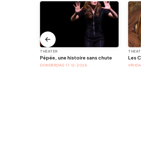
TENTOONSTELLING/PLASTISCHE KUNST
THEATER
THEAT
Pépée, une histoire sans chute
Les C
TA
DONDERDAG 17-12-2026
VRIJD