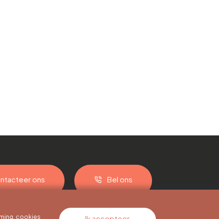
ntacteer ons
Bel ons
ming, cookies
Ik accepteer