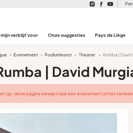
Per
mijn verblijf voor
Onze suggesties
Pays de Liège
gue
>
Evenement
>
Podiumkunst
>
Theater
>
Rumba | David
Rumba | David Murgi
et op: deze pagina verwijst naar een evenement uit het verled