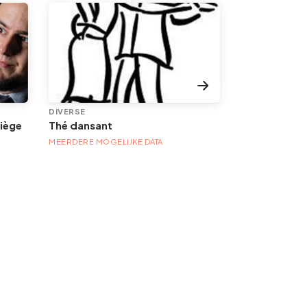
DIVERSE
BEZOEKEN / O
Liège
Thé dansant
MEERDERE MOGELIJKE DATA
MEERDERE MOGE