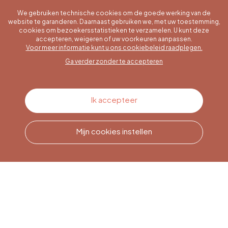
We gebruiken technische cookies om de goede werking van de
website te garanderen. Daarnaast gebruiken we, met uw toestemming,
cookies om bezoekersstatistieken te verzamelen. U kunt deze
accepteren, weigeren of uw voorkeuren aanpassen.
Een specifieke vraag?
Voor meer informatie kunt u ons cookiebeleid raadplegen.
Ga verder zonder te accepteren
Contacteer ons
Ik accepteer
Mijn cookies instellen
Bel ons