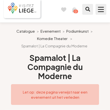
0
Reisboek
Mijn
winkelmandje
bekijken
Te zien / te doen
Catalogue
>
Evenement
>
Podiumkunst
>
Komedie Theater
>
Inspiraties
Spamalot | La Compagnie du Moderne
Bereid mijn verblijf voor
Spamalot | La
Compagnie du
Onze suggesties
Moderne
Pays de Liège
Let op: deze pagina verwijst naar een
Agenda
evenement uit het verleden
Pers