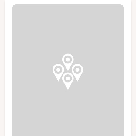
Groepen en touroperators
Volg ons
FR
EN
NL
DE