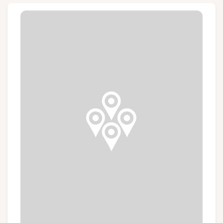
Groepen en touroperators
Volg ons
FR
EN
NL
DE