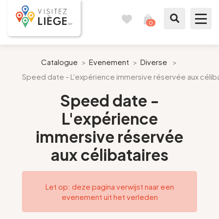
0
Reisboek
Mijn
winkelmandje
bekijken
Te zien / te doen
Catalogue
>
Evenement
>
Diverse
>
Speed date - L'expérience immersive réservée aux céliba
Inspiraties
Speed date -
Bereid mijn verblijf voor
L'expérience
immersive réservée
Onze suggesties
aux célibataires
Pays de Liège
Agenda
Let op: deze pagina verwijst naar een
evenement uit het verleden
Pers