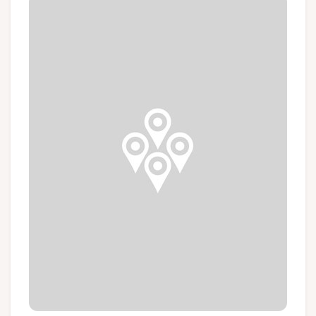
Groepen en touroperators
Volg ons
FR
EN
NL
DE