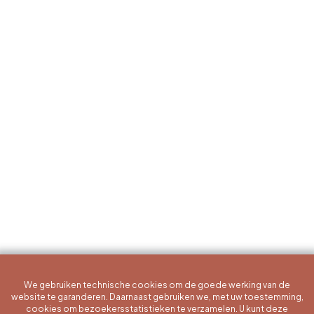
We gebruiken technische cookies om de goede werking van de
website te garanderen. Daarnaast gebruiken we, met uw toestemming,
cookies om bezoekersstatistieken te verzamelen. U kunt deze