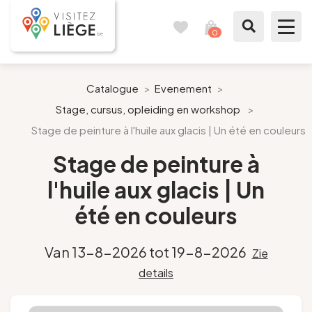
0
Reisboek
Mijn
winkelmandje
bekijken
Te zien / te doen
Catalogue
>
Evenement
>
Stage, cursus, opleiding en workshop
>
Inspiraties
Stage de peinture à l'huile aux glacis | Un été en couleurs
Bereid mijn verblijf voor
Stage de peinture à
l'huile aux glacis | Un
Onze suggesties
été en couleurs
Pays de Liège
Van 13-8-2026 tot 19-8-2026
Zie
Agenda
details
Pers