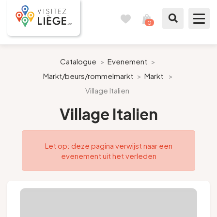
0
Reisboek
Mijn
winkelmandje
bekijken
Te zien / te doen
Catalogue
>
Evenement
>
Markt/beurs/rommelmarkt
>
Markt
>
Inspiraties
Village Italien
Bereid mijn verblijf voor
Village Italien
Onze suggesties
Let op: deze pagina verwijst naar een
evenement uit het verleden
Pays de Liège
Agenda
Pers