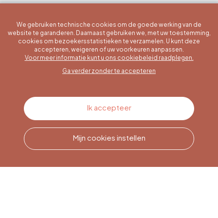
We gebruiken technische cookies om de goede werking van de
website te garanderen. Daarnaast gebruiken we, met uw toestemming,
cookies om bezoekersstatistieken te verzamelen. U kunt deze
accepteren, weigeren of uw voorkeuren aanpassen.
Een specifieke vraag?
Voor meer informatie kunt u ons cookiebeleid raadplegen.
Ga verder zonder te accepteren
Contacteer ons
Ik accepteer
Mijn cookies instellen
Bel ons