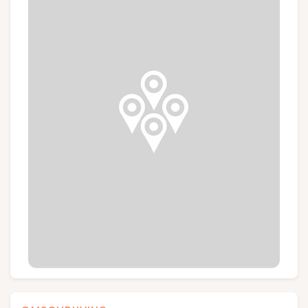
Groepen en touroperators
Volg ons
FR
EN
NL
DE