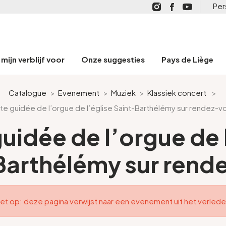
Per
mijn verblijf voor
Onze suggesties
Pays de Liège
Catalogue
>
Evenement
>
Muziek
>
Klassiek concert
>
ite guidée de l’orgue de l’église Saint-Barthélémy sur rendez-v
guidée de l’orgue de 
Barthélémy sur rend
et op: deze pagina verwijst naar een evenement uit het verled