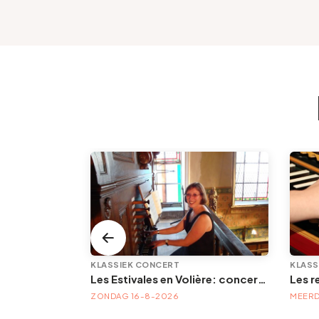
KLASSIEK CONCERT
KLASS
LEMF — Liège Electronic Music Festival | Festival électronique — 21, 22 & 23 août 2026
Les Estivales en Volière: concert d'orgue | « Orgue en Volière » , les 3e dimanches du mois (été) audition d’orgue (accès libre)
FESTIVAL LEMF 2026 : VAN 21-8-2026 TOT 23-8-2026
ZONDAG 16-8-2026
MEERD