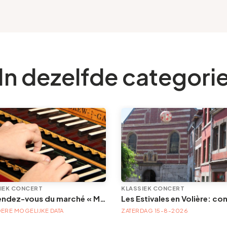
In dezelfde categori
IEK CONCERT
KLASSIEK CONCERT
Les rendez-vous du marché « Musique à la Batte »
ERE MOGELIJKE DATA
ZATERDAG 15-8-2026