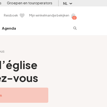
s
Groepen en touroperators
NL
Reisboek
Mijn winkelmandje bekijken
0
Agenda
ous
l’église
ez-vous
en