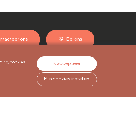
ntacteer ons
Bel ons
ming, cookies
Ik accepteer
Mijn cookies instellen
Nieuwsbriefabonnement
Meld je aan om op de hoogte
te blijven.