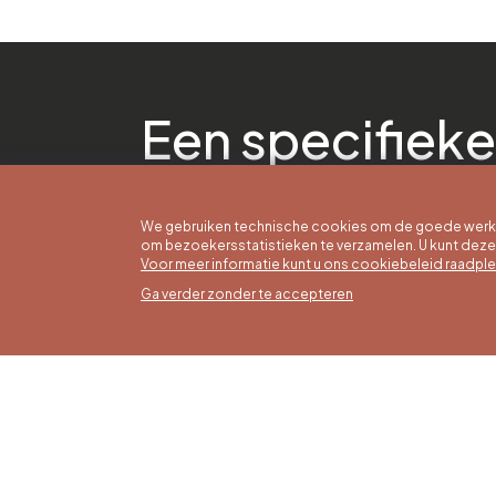
Een specifieke
We gebruiken technische cookies om de goede werkin
om bezoekersstatistieken te verzamelen. U kunt dez
Voor meer informatie kunt u ons cookiebeleid raadpl
Ga verder zonder te accepteren
Zomer
16/05 t
Office du Tourisme de Liège et
Maanda
Maison du Tourisme du Pays de
zaterda
Liège.
17:00 u