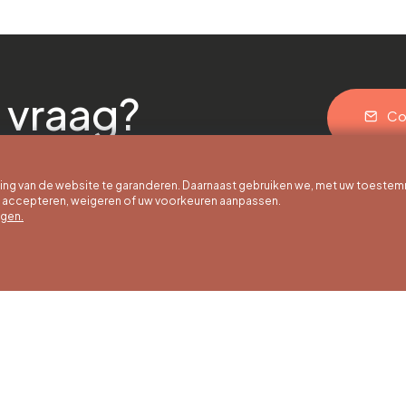
 vraag?
Co
g van de website te garanderen. Daarnaast gebruiken we, met uw toestem
e accepteren, weigeren of uw voorkeuren aanpassen.
egen.
 uur
Winteruren
Ons adres
ot 30/09
01/10 tot 15/05
Quai de la Goffe 13
4000 Liège
g tot en met
Maandag tot en met
g van 9:30 tot
zaterdag van 9:30 tot
ur
16:30 uur