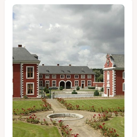
Groepen en touroperators
Volg ons
FR
EN
NL
DE