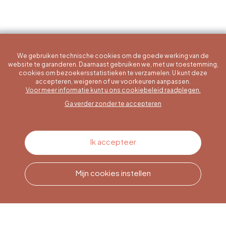
We gebruiken technische cookies om de goede werking van de
website te garanderen. Daarnaast gebruiken we, met uw toestemming,
cookies om bezoekersstatistieken te verzamelen. U kunt deze
accepteren, weigeren of uw voorkeuren aanpassen.
Een specifieke vraag?
Voor meer informatie kunt u ons cookiebeleid raadplegen.
Ga verder zonder te accepteren
Contacteer ons
Ik accepteer
Mijn cookies instellen
Bel ons