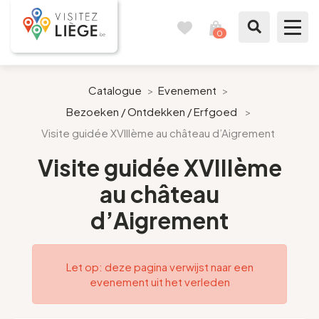
0
Reisboek
Mijn
winkelmandje
bekijken
Te zien / te doen
Catalogue
>
Evenement
>
Bezoeken / Ontdekken / Erfgoed
>
Inspiraties
Visite guidée XVIIIème au château d’Aigrement
Bereid mijn verblijf voor
Visite guidée XVIIIème
au château
Onze suggesties
d’Aigrement
Pays de Liège
Let op: deze pagina verwijst naar een
Agenda
evenement uit het verleden
Pers