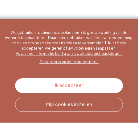
We gebruiken technische cookies om de goede werking van de
website te garanderen. Daarnaast gebruiken we, met uw toestemming,
cookies om bezoekersstatistieken te verzamelen. U kunt deze
accepteren, weigeren of uw voorkeuren aanpassen.
Een specifieke vraag?
Voor meer informatie kunt u ons cookiebeleid raadplegen.
Ga verder zonder te accepteren
Contacteer ons
Ik accepteer
Mijn cookies instellen
Bel ons