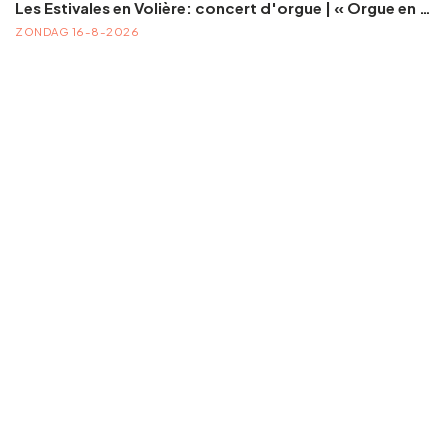
Les Estivales en Volière: concert d'orgue | « Orgue en Volière » , les 3e dimanches du mois (été) audition d’orgue (accès libre)
ZONDAG 16-8-2026