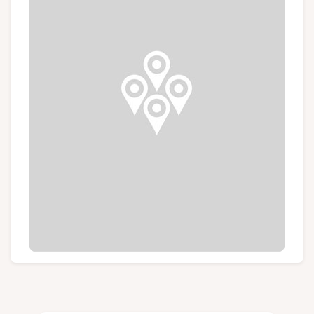
Groepen en touroperators
Volg ons
FR
EN
NL
DE