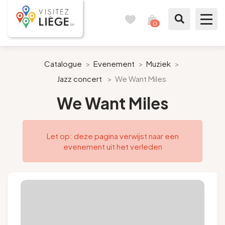
0
Reisboek
Mijn
winkelmandje
bekijken
Te zien / te doen
Catalogue
>
Evenement
>
Muziek
>
Jazz concert
>
We Want Miles
Inspiraties
We Want Miles
Bereid mijn verblijf voor
Let op: deze pagina verwijst naar een
Onze suggesties
evenement uit het verleden
Pays de Liège
Agenda
Pers