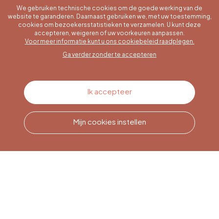
We gebruiken technische cookies om de goede werking van de
website te garanderen. Daarnaast gebruiken we, met uw toestemming,
cookies om bezoekersstatistieken te verzamelen. U kunt deze
accepteren, weigeren of uw voorkeuren aanpassen.
Een specifieke vraag?
Voor meer informatie kunt u ons cookiebeleid raadplegen.
Ga verder zonder te accepteren
Contacteer ons
Ik accepteer
Mijn cookies instellen
Bel ons