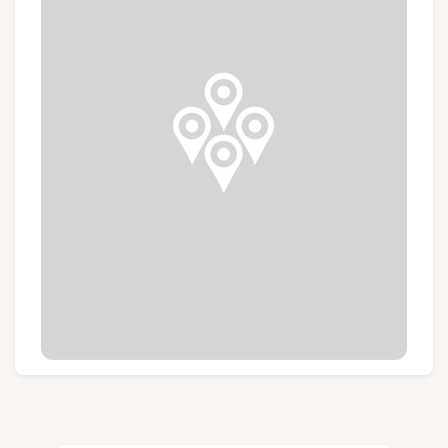
Groepen en touroperators
Volg ons
FR
EN
NL
DE