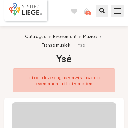
0
Reisboek
Mijn
winkelmandje
bekijken
Te zien / te doen
Catalogue
>
Evenement
>
Muziek
>
Franse musiek
>
Ysé
Inspiraties
Ysé
Bereid mijn verblijf voor
Let op: deze pagina verwijst naar een
Onze suggesties
evenement uit het verleden
Pays de Liège
Agenda
Pers