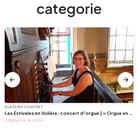
categorie
KLASSIEK CONCERT
Les Estivales en Volière: concert d'orgue | « Orgue en Volière » , les 3e dimanches du mois (été) audition d’orgue (accès libre)
ZONDAG 16-8-2026